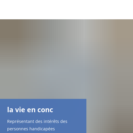
DE
AR
EN
NL
FR
la vie en conc
TR
Représentant des intérêts des
UK
personnes handicapées