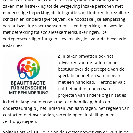
gehandicapten
zaken met betrekking tot de wetgeving inzake personen met
een ernstige beperking, de integratie van kinderen in reguliere
scholen en kinderdagverblijven, de noodzakelijke aanpassing
van huisvesting voor mensen met een beperking en kwesties
met betrekking tot socialezekerheidsuitkeringen. De
vertegenwoordiger fungeert tevens als gids voor de bevoegde
instanties.
Zijn taken omvatten ook het
adviseren van de raden en het
bestuur over de perceptie van de
speciale behoeften van mensen
met een handicap. Hieronder valt
ook het ondersteunen van
projecten van andere organisaties
in het belang van mensen met een handicap, hulp en
ondersteuning bij het indienen van aanvragen, het regelen van
contacten met overheden, verenigingen, instellingen en
zelfhulpgroepen.
Volgens artikel 18, lid 2, van de Gemeentewet van de RP zijn de