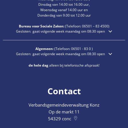
Dinsdag van 14.00 tot 16.00 uur,
Woensdag vanaf 14.00 uur en
Donderdag van 9.00 tot 12.00 uur
Bureau voor Sociale Zaken:
(Telefoon:
06501 – 83
4500)
Klik om extra openings- of sluitingstijden te verbergen
Gesloten:
gaat volgende week maandag om 08:30 open
Algemeen:
(Telefoon:
06501 - 83 0
)
Klik om extra openings- of sluitingstijden te verbergen
Gesloten:
gaat volgende week maandag om 08:30 open
de hele dag
alleen bij telefonische afspraak!
Contact
Verbandsgemeindeverwaltung Konz
Op de markt 11
54329
conc