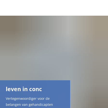
DE
AR
EN
NL
FR
leven in conc
TR
Vertegenwoordiger voor de
UK
belangen van gehandicapten