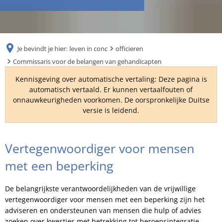
RU
Je bevindt je hier:
leven in conc
officieren
Commissaris voor de belangen van gehandicapten
Kennisgeving over automatische vertaling: Deze pagina is
automatisch vertaald. Er kunnen vertaalfouten of
onnauwkeurigheden voorkomen. De oorspronkelijke Duitse
versie is leidend.
Commissaris
Vertegenwoordiger voor mensen
voor
met een beperking
de
De belangrijkste verantwoordelijkheden van de vrijwillige
belangen
vertegenwoordiger voor mensen met een beperking zijn het
adviseren en ondersteunen van mensen die hulp of advies
van
zoeken over kwesties met betrekking tot beroepsintegratie,