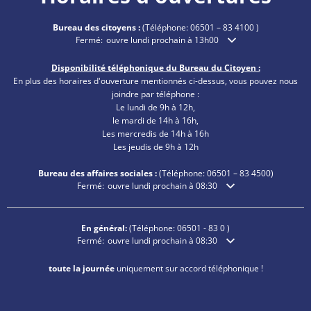
Bureau des citoyens :
(Téléphone:
06501 – 83 4100
)
Cliquez pour masquer les heures d'ouverture ou de fermetu
Fermé:
ouvre lundi prochain à 13h00
Disponibilité téléphonique du Bureau du Citoyen :
En plus des horaires d'ouverture mentionnés ci-dessus, vous pouvez nous
joindre par téléphone :
Le lundi de 9h à 12h,
le mardi de 14h à 16h,
Les mercredis de 14h à 16h
Les jeudis de 9h à 12h
Bureau des affaires sociales :
(Téléphone:
06501 – 83
4500)
Cliquez pour masquer les heures d'ouverture ou de fermetu
Fermé:
ouvre lundi prochain à 08:30
En général:
(Téléphone:
06501 - 83 0
)
Cliquez pour masquer les heures d'ouverture ou de fermetu
Fermé:
ouvre lundi prochain à 08:30
toute la journée
uniquement sur accord téléphonique !