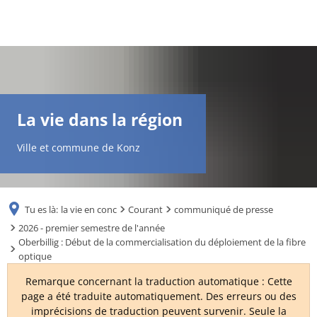
DE
AR
La vie dans la région
EN
Ville et commune de Konz
NL
Tu es là:
la vie en conc
Courant
communiqué de presse
FR
2026 - premier semestre de l'année
Oberbillig : Début de la commercialisation du déploiement de la fibre
optique
TR
Remarque concernant la traduction automatique : Cette
page a été traduite automatiquement. Des erreurs ou des
UK
imprécisions de traduction peuvent survenir. Seule la