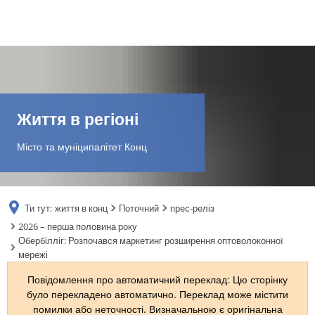
DE
AR
Життя в регіоні
EN
Місто та муніципалітет Конц
NL
Ти тут:
життя в конц
Поточний
прес-реліз
FR
2026 – перша половина року
Обербілліг: Розпочався маркетинг розширення оптоволоконної
мережі
TR
Повідомлення про автоматичний переклад: Цю сторінку
було перекладено автоматично. Переклад може містити
UK
помилки або неточності. Визначальною є оригінальна