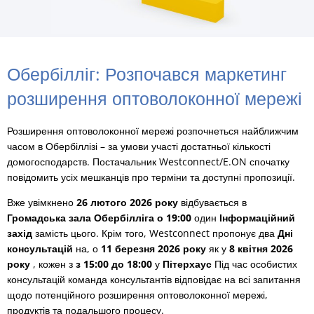
Обербілліг: Розпочався маркетинг
розширення оптоволоконної мережі
Розширення оптоволоконної мережі розпочнеться найближчим
часом в Обербіллізі – за умови участі достатньої кількості
домогосподарств. Постачальник Westconnect/E.ON спочатку
повідомить усіх мешканців про терміни та доступні пропозиції.
Вже увімкнено
26 лютого 2026 року
відбувається в
Громадська зала Обербілліга
о 19:00
один
Інформаційний
захід
замість цього. Крім того, Westconnect пропонує два
Дні
консультацій
на, о
11 березня 2026 року
як у
8 квітня 2026
року
, кожен з
з 15:00 до 18:00
у
Пітерхаус
Під час особистих
консультацій команда консультантів відповідає на всі запитання
щодо потенційного розширення оптоволоконної мережі,
продуктів та подальшого процесу.