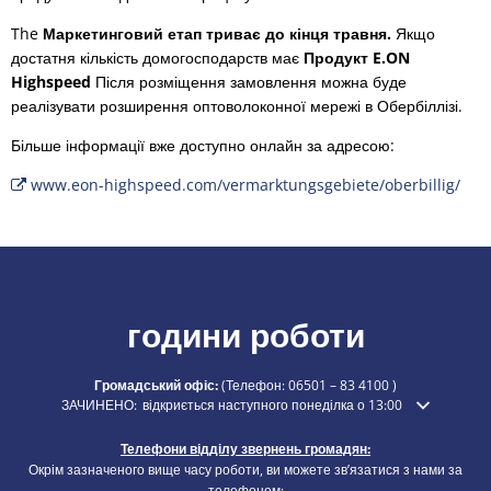
The
Маркетинговий етап триває до кінця травня.
Якщо
достатня кількість домогосподарств має
Продукт E.ON
Highspeed
Після розміщення замовлення можна буде
реалізувати розширення оптоволоконної мережі в Обербіллізі.
Більше інформації вже доступно онлайн за адресою:
www.eon-highspeed.com/vermarktungsgebiete/oberbillig/
години роботи
Громадський офіс:
(Телефон:
06501 – 83 4100
)
Натисніть, щоб приховати додатковий час відкриття або закриття
ЗАЧИНЕНО:
відкриється наступного понеділка о 13:00
Телефони відділу звернень громадян:
Окрім зазначеного вище часу роботи, ви можете зв’язатися з нами за
телефоном: