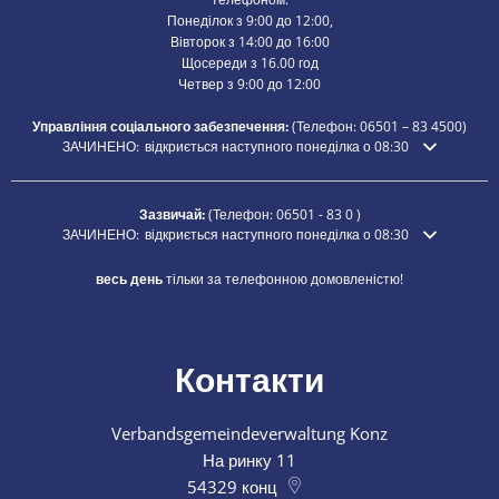
Понеділок з 9:00 до 12:00,
Вівторок з 14:00 до 16:00
Щосереди з 16.00 год
Четвер з 9:00 до 12:00
Управління соціального забезпечення:
(Телефон:
06501 – 83
4500)
Натисніть, щоб приховати додатковий час відкриття або закриття
ЗАЧИНЕНО:
відкриється наступного понеділка о 08:30
Зазвичай:
(Телефон:
06501 - 83 0
)
Натисніть, щоб приховати додатковий час відкриття або закриття
ЗАЧИНЕНО:
відкриється наступного понеділка о 08:30
весь день
тільки за телефонною домовленістю!
Контакти
Verbandsgemeindeverwaltung Konz
На ринку 11
54329
конц