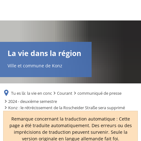
DE
AR
La vie dans la région
EN
Ville et commune de Konz
NL
Tu es là:
la vie en conc
Courant
communiqué de presse
FR
2024 - deuxième semestre
Konz : le rétrécissement de la Roscheider Straße sera supprimé
TR
Remarque concernant la traduction automatique : Cette
page a été traduite automatiquement. Des erreurs ou des
imprécisions de traduction peuvent survenir. Seule la
UK
version originale en langue allemande fait foi.