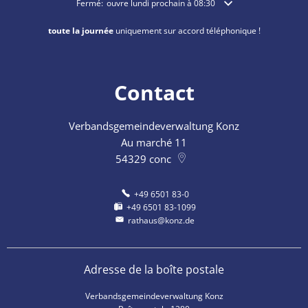
Cliquez pour masquer les heures d'ouverture ou de fermetu
Fermé:
ouvre lundi prochain à 08:30
toute la journée
uniquement sur accord téléphonique !
Contact
Verbandsgemeindeverwaltung Konz
Au marché 11
54329
conc
+49 6501 83-0
+49 6501 83-1099
rathaus@konz.de
Adresse de la boîte postale
Verbandsgemeindeverwaltung Konz