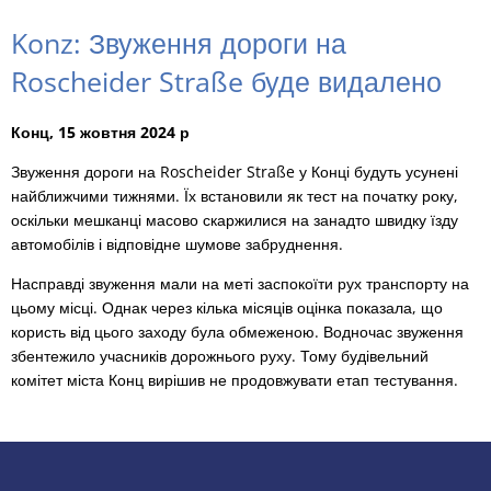
Konz: Звуження дороги на
Roscheider Straße буде видалено
Конц, 15 жовтня 2024 р
Звуження дороги на Roscheider Straße у Конці будуть усунені
найближчими тижнями. Їх встановили як тест на початку року,
оскільки мешканці масово скаржилися на занадто швидку їзду
автомобілів і відповідне шумове забруднення.
Насправді звуження мали на меті заспокоїти рух транспорту на
цьому місці. Однак через кілька місяців оцінка показала, що
користь від цього заходу була обмеженою. Водночас звуження
збентежило учасників дорожнього руху. Тому будівельний
комітет міста Конц вирішив не продовжувати етап тестування.