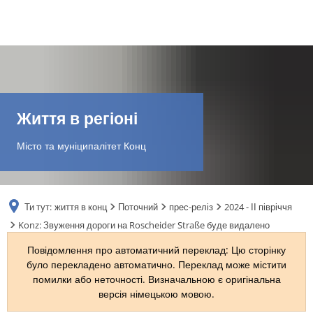
DE
AR
Життя в регіоні
EN
Місто та муніципалітет Конц
NL
Ти тут:
життя в конц
Поточний
прес-реліз
2024 - ІІ півріччя
FR
Konz: Звуження дороги на Roscheider Straße буде видалено
Повідомлення про автоматичний переклад: Цю сторінку
TR
було перекладено автоматично. Переклад може містити
помилки або неточності. Визначальною є оригінальна
версія німецькою мовою.
UK