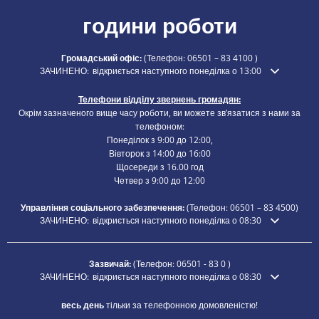
години роботи
Громадський офіс:
(Телефон:
06501 – 83 4100
)
Натисніть, щоб приховати додатковий час відкриття або закриття
ЗАЧИНЕНО:
відкриється наступного понеділка о 13:00
Телефони відділу звернень громадян:
Окрім зазначеного вище часу роботи, ви можете зв’язатися з нами за
телефоном:
Понеділок з 9:00 до 12:00,
Вівторок з 14:00 до 16:00
Щосереди з 16.00 год
Четвер з 9:00 до 12:00
Управління соціального забезпечення:
(Телефон:
06501 – 83
4500)
Натисніть, щоб приховати додатковий час відкриття або закриття
ЗАЧИНЕНО:
відкриється наступного понеділка о 08:30
Зазвичай:
(Телефон:
06501 - 83 0
)
Натисніть, щоб приховати додатковий час відкриття або закриття
ЗАЧИНЕНО:
відкриється наступного понеділка о 08:30
весь день
тільки за телефонною домовленістю!