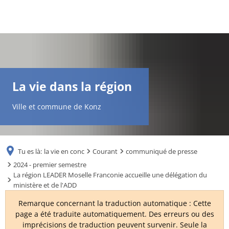
DE
AR
La vie dans la région
EN
Ville et commune de Konz
NL
Tu es là:
la vie en conc
Courant
communiqué de presse
FR
2024 - premier semestre
La région LEADER Moselle Franconie accueille une délégation du
ministère et de l'ADD
TR
Remarque concernant la traduction automatique : Cette
page a été traduite automatiquement. Des erreurs ou des
UK
imprécisions de traduction peuvent survenir. Seule la