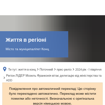
DE
AR
Життя в регіоні
EN
Місто та муніципалітет Конц
NL
Ти тут:
життя в конц
Поточний
прес-реліз
2024 рік - І півріччя
FR
Регіон ЛІДЕР Мозель Франконія вітає делегацію від міністерства та
ADD
TR
Повідомлення про автоматичний переклад: Цю сторінку
було перекладено автоматично. Переклад може містити
помилки або неточності. Визначальною є оригінальна
UK
версія німецькою мовою.