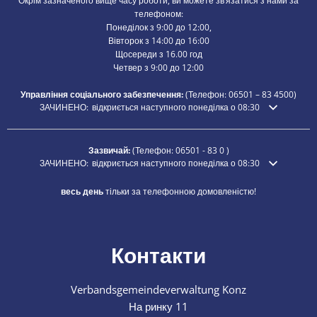
Окрім зазначеного вище часу роботи, ви можете зв’язатися з нами за
телефоном:
Понеділок з 9:00 до 12:00,
Вівторок з 14:00 до 16:00
Щосереди з 16.00 год
Четвер з 9:00 до 12:00
Управління соціального забезпечення:
(Телефон:
06501 – 83
4500)
Натисніть, щоб приховати додатковий час відкриття або закриття
ЗАЧИНЕНО:
відкриється наступного понеділка о 08:30
Зазвичай:
(Телефон:
06501 - 83 0
)
Натисніть, щоб приховати додатковий час відкриття або закриття
ЗАЧИНЕНО:
відкриється наступного понеділка о 08:30
весь день
тільки за телефонною домовленістю!
Контакти
Verbandsgemeindeverwaltung Konz
На ринку 11