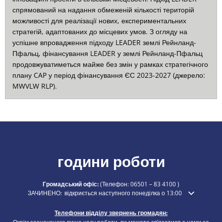
спрямований на надання обмеженій кількості територій
можливості для реалізації нових, експериментальних
стратегій, адаптованих до місцевих умов. З огляду на
успішне впровадження підходу LEADER землі Рейнланд-
Пфальц, фінансування LEADER у землі Рейнланд-Пфальц
продовжуватиметься майже без змін у рамках стратегічного
плану CAP у період фінансування ЄС 2023-2027 (джерело:
MWVLW RLP).
години роботи
Громадський офіс:
(Телефон:
06501 – 83 4100
)
Натисніть, щоб приховати додатковий час відкриття або закриття
ЗАЧИНЕНО:
відкриється наступного понеділка о 13:00
Телефони відділу звернень громадян: