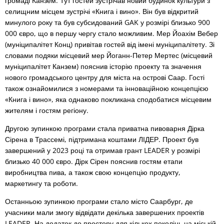
громаді Канзем. Тут гостей зустрічав новий будинок культури з
селищним місцем зустрічі «Книга і вино». Він був відкритий
минулого року та був субсидований GAK у розмірі близько 900
000 євро, що в першу чергу стало можливим. Мер Йоахім Вебер
(муніципалітет Конц) привітав гостей від імені муніципалітету. Зі
словами подяки місцевий мер Йоганн-Петер Мертес (місцевий
муніципалітет Канзем) пояснив історію проекту та значення
нового громадського центру для міста на острові Саар. Гості
також ознайомилися з номерами та інноваційною концепцією
«Книга і вино», яка однаково покликана сподобатися місцевим
жителям і гостям регіону.
Другою зупинкою програми стала приватна пивоварня Дірка
Сірена в Трассемі, підтримана коштами ЛІДЕР. Проект був
завершений у 2023 році та отримав грант LEADER у розмірі
близько 40 000 євро. Дірк Сірен пояснив гостям етапи
виробництва пива, а також свою концепцію продукту,
маркетингу та роботи.
Останньою зупинкою програми стало місто Саарбург, де
учасники мали змогу відвідати декілька завершених проектів
LEADER. На додаток до простору для кількох поколінь на міській