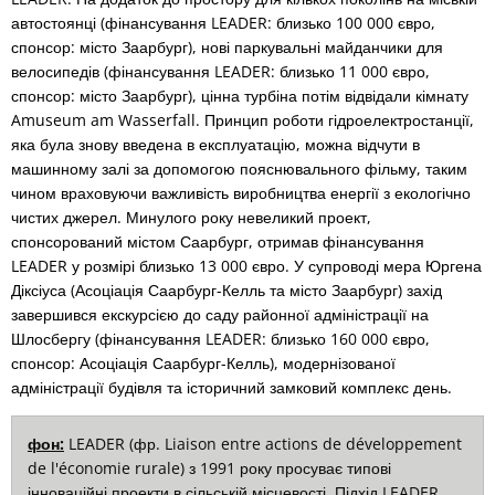
автостоянці (фінансування LEADER: близько 100 000 євро,
спонсор: місто Заарбург), нові паркувальні майданчики для
велосипедів (фінансування LEADER: близько 11 000 євро,
спонсор: місто Заарбург), цінна турбіна потім відвідали кімнату
Amuseum am Wasserfall. Принцип роботи гідроелектростанції,
яка була знову введена в експлуатацію, можна відчути в
машинному залі за допомогою пояснювального фільму, таким
чином враховуючи важливість виробництва енергії з екологічно
чистих джерел. Минулого року невеликий проект,
спонсорований містом Саарбург, отримав фінансування
LEADER у розмірі близько 13 000 євро. У супроводі мера Юргена
Діксіуса (Асоціація Саарбург-Келль та місто Заарбург) захід
завершився екскурсією до саду районної адміністрації на
Шлосбергу (фінансування LEADER: близько 160 000 євро,
спонсор: Асоціація Саарбург-Келль), модернізованої
адміністрації будівля та історичний замковий комплекс день.
фон:
LEADER (фр. Liaison entre actions de développement
de l'économie rurale) з 1991 року просуває типові
інноваційні проекти в сільській місцевості. Підхід LEADER