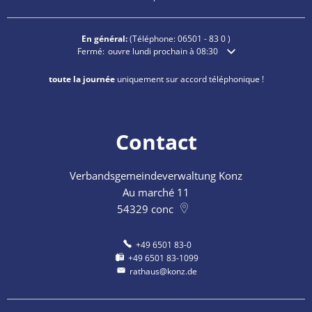
En général:
(Téléphone:
06501 - 83 0
)
Cliquez pour masquer les heures d'ouverture ou de fermetu
Fermé:
ouvre lundi prochain à 08:30
toute la journée
uniquement sur accord téléphonique !
Contact
Verbandsgemeindeverwaltung Konz
Au marché 11
54329
conc
+49 6501 83-0
+49 6501 83-1099
rathaus@konz.de