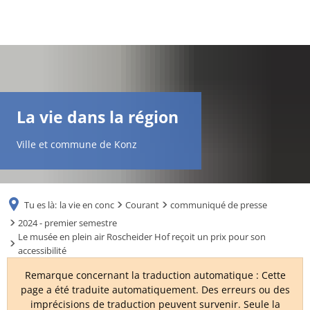
DE
AR
La vie dans la région
EN
Ville et commune de Konz
NL
Tu es là:
la vie en conc
Courant
communiqué de presse
FR
2024 - premier semestre
Le musée en plein air Roscheider Hof reçoit un prix pour son
accessibilité
TR
Remarque concernant la traduction automatique : Cette
page a été traduite automatiquement. Des erreurs ou des
UK
imprécisions de traduction peuvent survenir. Seule la