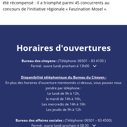
été récompensé : il a triomphé parmi 45 concurrents au
concours de l'initiative régionale « Faszination Mosel ».
Horaires d'ouvertures
Bureau des citoyens :
(Téléphone:
06501 – 83 4100
)
Cliquez pour masquer les heures d'ouverture ou de fermetu
Fermé:
ouvre lundi prochain à 13h00
Disponibilité téléphonique du Bureau du Citoyen :
En plus des horaires d'ouverture mentionnés ci-dessus, vous pouvez nous
joindre par téléphone :
Le lundi de 9h à 12h,
le mardi de 14h à 16h,
Les mercredis de 14h à 16h
Les jeudis de 9h à 12h
Bureau des affaires sociales :
(Téléphone:
06501 – 83
4500)
Cliquez pour masquer les heures d'ouverture ou de fermetu
Fermé:
ouvre lundi prochain à 08:30