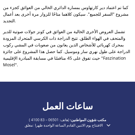
كما تم اعتماد دير كارتهاوس بمساره الدائري الخالي من العوائق كجزء من
مشروع "السفر للجميع". سيكون كلاهما متاحًا للزوار مرة أخرى بعد أعمال
التجديد.
تشمل العروض الأخرى الخالية من العوائق في كونز جولات صوتية للدير
والمتحف في الهواء الطلق. تتيح الدراجة ذات الكرسي المتحرك المزودة
بمحرك كهربائي للأشخاص الذين يعانون من صعوبات في المشي ركوب
الدراجة على طول نهري سار وموسيل. كما حصل هذا المشروع على جائزة
حيث تفوق على 45 منافسًا في مسابقة المبادرة الإقليمية "Faszination
Mosel".
ساعات العمل
مكتب شؤون المواطنين:
(هاتف:
06501 – 83 4100
)
الافتتاح يوم الاثنين القادم الساعة الواحدة ظهرا
مغلق:
انقر لإخفاء أوقات الفتح أو الإغلاق الإضافية