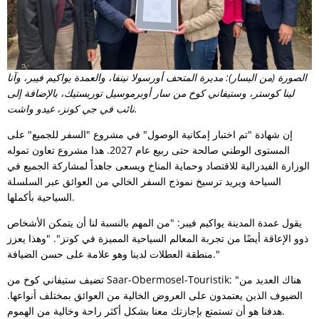
الصورة (من اليسار): مديرة المتحف أورسولا نينفا، والعمدة يواكيم فيبر، وآنا
لينا كوستر، وستيفاني كوخ من سار أوبرموسيل توريستيك، بالإضافة إلى
نائب في جي كونز، غيدو واشت.
إن شهادة "تم اختبار إمكانية الوصول" في مشروع "السفر للجميع" على
المستوى الوطني صالحة حتى ربيع عام 2027. هذا مشروع تعاون تموله
الوزارة الفيدرالية للاقتصاد وحماية المناخ ويسعى جاهداً لمشاركة الجميع في
السياحة ويريد ترسيخ نموذج السفر الخالي من العوائق عبر السلسلة
السياحية بأكملها.
يقول عمدة المدينة يواكيم فيبر: "من المهم بالنسبة لنا أن يتمكن الأشخاص
ذوو الإعاقة أيضًا من تجربة المعالم السياحية المميزة في كونز". "وهذا يعزز
منطقة العطلات لدينا وهو علامة على حسن الضيافة."
تضيف ستيفاني كوخ من Saar-Obermosel-Touristik: "هناك العديد من
الضيوف الذين يعتمدون على العروض الخالية من العوائق بمختلف أنواعها.
هدفنا هو أن تستمتع بإجازتك معنا بشكل أكثر راحة وخالية من الهموم.