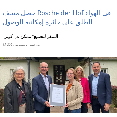
RU
حصل متحف Roscheider Hof في الهواء
الطلق على جائزة إمكانية الوصول
"السفر للجميع" ممكن في كونز
من
سوزان نينو
19 يونيو 2024