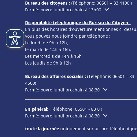
Bureau des citoyens :
(Téléphone:
06501 – 83 4100
)
Cliquez pour masquer les heures d'ouverture ou de f
Fermé:
ouvre lundi prochain à 13h00
Disponibilité téléphonique du Bureau du Citoyen :
En plus des horaires d'ouverture mentionnés ci-dessu
vous pouvez nous joindre par téléphone :
Le lundi de 9h à 12h,
le mardi de 14h à 16h,
Les mercredis de 14h à 16h
Les jeudis de 9h à 12h
Bureau des affaires sociales :
(Téléphone:
06501 – 83
4500)
Cliquez pour masquer les heures d'ouverture ou de f
Fermé:
ouvre lundi prochain à 08:30
En général:
(Téléphone:
06501 - 83 0
)
Cliquez pour masquer les heures d'ouverture ou de f
Fermé:
ouvre lundi prochain à 08:30
toute la journée
uniquement sur accord téléphonique