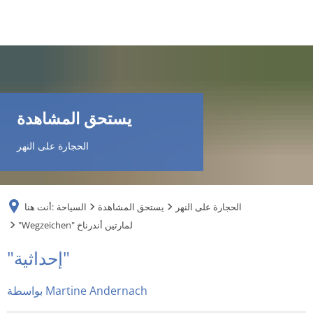
DE
AR
يستحق المشاهدة
EN
الحجارة على النهر
NL
الحجارة على النهر
يستحق المشاهدة
السياحة
أنت هنا:
FR
"Wegzeichen" لمارتين أندرناخ
"إحداثية"
"Wegzeichen"
TR
لمارتين
بواسطة Martine Andernach
UK
أندرناخ