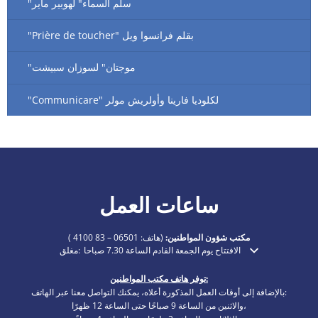
"سلم السماء" لهوبير ماير
"Prière de toucher" بقلم فرانسوا ويل
"موجتان" لسوزان سبيشت
"Communicare" لكلوديا فارينا وأولريش مولر
ساعات العمل
مكتب شؤون المواطنين:
(هاتف:
06501 – 83 4100
)
الافتتاح يوم الجمعة القادم الساعة 7.30 صباحا
مغلق:
انقر لإخفاء أوقات الفتح أو الإغلاق الإضافية
توفر هاتف مكتب المواطنين:
بالإضافة إلى أوقات العمل المذكورة أعلاه، يمكنك التواصل معنا عبر الهاتف:
والاثنين من الساعة 9 صباحًا حتى الساعة 12 ظهرًا،