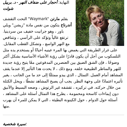
النهاية:
أحجار على ضفاف النهر - د. بربيل
شولت
النحت التقشف "Waymark" بقلم
مارتن
أندرناخ
يتكون من نفس مادة "زيشن" ويلي
باور ، وهو جرانيت خفيف من سردينيا.
ترتفع عالياً وتؤكد على الرأسي ، وتتناقض
مع النهر الواسع ، وتشكل القطب المقابل.
على غرار الطريقة التي يغمض بها المرء عينيه أحيانًا أو يستخدم يده مثل
التلسكوب من أجل أن يكون قادرًا على رؤية الأشياء الأساسية بشكل أكثر
وضوحًا ، فإن الشق الضيق بين العنصرين المدفوعين معًا يتيح رؤية جديدة
للنهر والمناظر الطبيعية خلفه. ومع ذلك ، لا يحدث هذا التأثير إلا عندما يقف
المشاهد أمام العمل. التمثال ، الذي يبدو ممتلئًا إلى حد ما من الجانب ، يغير
تأثيره اعتمادًا على وجهة النظر. يجب أن يصبح المشاهد نشطًا ، ويحل الكتلة
من خلال حركته. في تركيزه ، تقشفه غير الرتوش ، وضعه البسيط والأنيق
دون إيماءات كاسحة ومحمومة ، يطرح هذا التمثال أسئلة على المشاهد ،
أسئلة حول الدوام ، حول الكينونة البطيئة ، التي لا يمكن للمرء أن يهرب
منها.
سيرة شخصية: