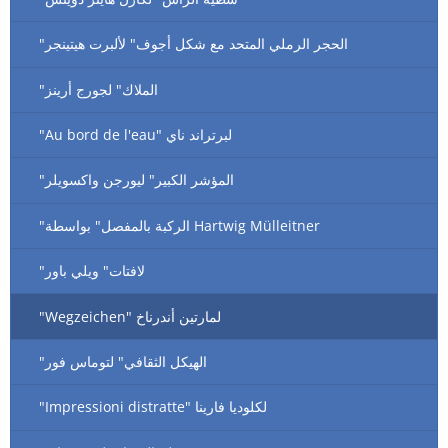
"الحجر الرملي المتحد مع شكل أجوف" لألبرت هيتينجر
"الملاك" لجورج أرينز
"Au bord de l'eau" لبرتراند ناي
"المؤشر الكبير" ليورجن واكسويلر
"الركبة بالمفصل" بواسطة Hartwig Mülleitner
"لافتات" ويلي باور
"Wegzeichen" لمارتين أندرناخ
"الهيكل الثقافي" لتوماس فور
"Impressioni distratte" لكلوديا فارينا