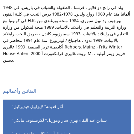
1948 ولد في رانج دو فلاير ، فرنسا ، الطفولة والشباب في باريس. في
ألمانيا منذ عام 1969 زواج ولدين. 1978-1982 درس النحت في كلية الفنون
في كولونيا مع H.K. بورجيف ودانييل سبوري. 1984 منحة بورغندي من
وزارة التربية والتعليم في راينلاند بالاتينات. 1989 منحة لينكولن من وزارة
التعليم في راينلاند بالاتينات. 1993 سمبوزيوم كاندل ، طريق النحت راينلاند
بالاتينات. 1999 ندوة ، هاجنباخ / لوتربورغ. منذ عام 1991 محاضر في
أكاديمية ترير الصيفية. 1999 غاليري Rehberg Mainz ، Fritz Winter
House Ahlen. 2000 روث غاليري فرانكفورت أ. M. ، فريتز وينتر أتيليه
ديسن.
الفنانين وأعمالهم
"آثار قديمة" لإيزابيل فيديركيل
"شتاين عند التقاء نهري سار وموزيل" لكريستوف مانكي
"شظية الرأس" لكارل هاينز دويتش