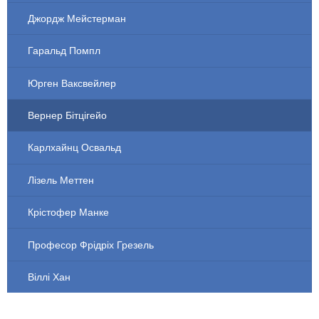
Джордж Мейстерман
Гаральд Помпл
Юрген Ваксвейлер
Вернер Бітцігейо
Карлхайнц Освальд
Лізель Меттен
Крістофер Манке
Професор Фрідріх Грезель
Віллі Хан