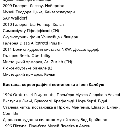
2009 Галерея Лоссау, Нойеркірх
Музей Теодора Цінка, Кайзерслаутерн
SAP Walldorf
2010 Галерея Еш-Реннер. Кельн
Симпозіум у Пфеффіконі (CH)
Скульптурний фонд Уршвейца / Люцерн
Галерея D.ssa Allegretti Рим (I)
2011 Велика художня виставка NRW, Дюссельдорф
Галерея Reeh, Oberbillig
Мистецький ярмарок, Art Zurich (CH)
Люксембурзьке бієнале (L)
Мистецький ярмарок, Кельн
Вистава, хореографічні постановки з Ірен Калбуш
1994 Ombres et Fragments, Прем'єра Музею Людвіга в Аахені
Виступи у Льєжі, Брюсселі, Крефельді, Нюрнберзі, Відні
Сталева квітка, постановка в Прюмі, Мангеймі, Шпаєрі, Ейпені,
Сент-Віт,
Державна художня виставка-музей замку Бад-Кройцнах
1996 Піттура, Прем'єра Музей Людвіга в Аахені