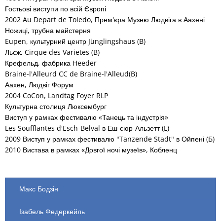
Гостьові виступи по всій Європі
2002 Au Depart de Toledo, Прем'єра Музею Людвіга в Аахені
Ножиці, трубна майстерня
Eupen, культурний центр Jünglingshaus (B)
Льєж, Cirque des Varietes (B)
Крефельд, фабрика Heeder
Braine-l'Alleurd CC de Braine-l'Alleud(B)
Аахен, Людвіг Форум
2004 CoCon, Landtag Foyer RLP
Культурна столиця Люксембург
Виступ у рамках фестивалю «Танець та індустрія»
Les Soufflantes d'Esch-Belval в Еш-сюр-Альзетт (L)
2009 Виступ у рамках фестивалю "Tanzende Stadt" в Ойпені (Б)
2010 Вистава в рамках «Довгої ночі музеїв», Кобленц
Макс Бодзін
Ізабель Федеркейль