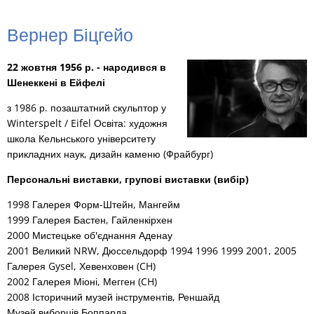
RU
Вернер
Вернер Біцгейо
Бітцігейо
22 жовтня 1956 р. - народився в
Шенеккені в Ейфелі
з 1986 р. позаштатний скульптор у
Winterspelt / Eifel Освіта: художня
школа Кельнського університету
прикладних наук, дизайн каменю (Фрайбург)
Персональні виставки, групові виставки (вибір)
1998 Галерея Форм-Штейн, Мангейм
1999 Галерея Бастен, Гайленкірхен
2000 Мистецьке об'єднання Аденау
2001 Великий NRW, Дюссельдорф 1994 1996 1999 2001, 2005
Галерея Gysel, Хевенховен (CH)
2002 Галерея Міоні, Мегген (CH)
2008 Історичний музей інструментів, Реншайд
Музей виборців Боппарда