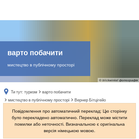
DE
AR
варто побачити
EN
мистецтво в публічному просторі
NL
© blickwinkel фотографія
Ти тут:
туризм
варто побачити
FR
мистецтво в публічному просторі
Вернер Бітцігейо
Повідомлення про автоматичний переклад: Цю сторінку
TR
було перекладено автоматично. Переклад може містити
помилки або неточності. Визначальною є оригінальна
версія німецькою мовою.
UK