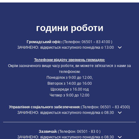
години роботи
Громадський офіс:
(Телефон:
06501 – 83 4100
)
Натисніть, щоб приховати додатковий час відкриття або закриття
ЗАЧИНЕНО:
відкриється наступного понеділка о 13:00
Телефони відділу звернень громадян:
Окрім зазначеного вище часу роботи, ви можете зв’язатися з нами за
телефоном:
Понеділок з 9:00 до 12:00,
Вівторок з 14:00 до 16:00
Щосереди з 16.00 год
Четвер з 9:00 до 12:00
Управління соціального забезпечення:
(Телефон:
06501 – 83
4500)
Натисніть, щоб приховати додатковий час відкриття або закриття
ЗАЧИНЕНО:
відкриється наступного понеділка о 08:30
Зазвичай:
(Телефон:
06501 - 83 0
)
Натисніть, щоб приховати додатковий час відкриття або закриття
ЗАЧИНЕНО:
відкриється наступного понеділка о 08:30