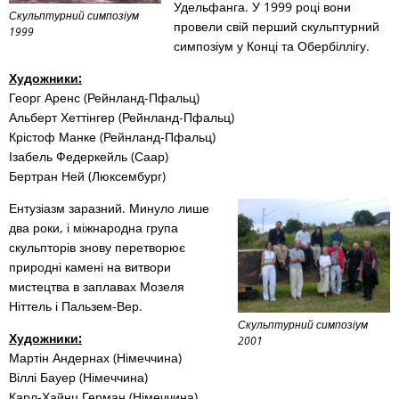
Удельфанга. У 1999 році вони
Скульптурний симпозіум
провели свій перший скульптурний
1999
симпозіум у Конці та Обербіллігу.
Художники:
Георг Аренс (Рейнланд-Пфальц)
Альберт Хеттінгер (Рейнланд-Пфальц)
Крістоф Манке (Рейнланд-Пфальц)
Ізабель Федеркейль (Саар)
Бертран Ней (Люксембург)
Ентузіазм заразний. Минуло лише
два роки, і міжнародна група
скульпторів знову перетворює
природні камені на витвори
мистецтва в заплавах Мозеля
Ніттель і Пальзем-Вер.
Скульптурний симпозіум
Художники:
2001
Мартін Андернах (Німеччина)
Віллі Бауер (Німеччина)
Карл-Хайнц Герман (Німеччина)