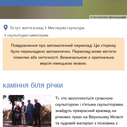
RU
© blickwinkel фотографія
Ти тут:
життя в конц
Мистецтво і культура
скульптурні симпозіуми
Повідомлення про автоматичний переклад: Цю сторінку
було перекладено автоматично. Переклад може містити
помилки або неточності. Визначальною є оригінальна
версія німецькою мовою.
скульптурні
каміння біля річки
симпозіуми
Ті, хто захоплюється сучасною
скульптурою і п’ятьма скульпторами,
знайдуть прекрасний краєвид на
річкових луках на Верхньому Мозелі
та чудовий матеріал з пісковика з