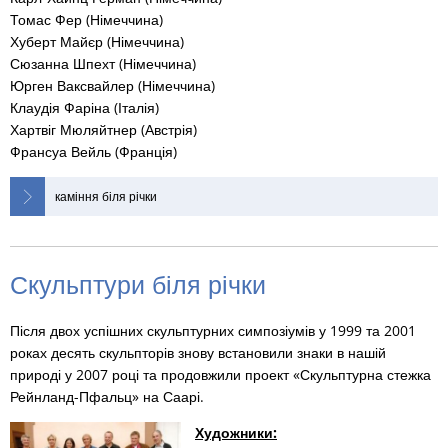
Томас Фер (Німеччина)
Хуберт Майєр (Німеччина)
Сюзанна Шпехт (Німеччина)
Юрген Ваксвайлер (Німеччина)
Клаудія Фаріна (Італія)
Хартвіг Мюляйтнер (Австрія)
Франсуа Вейль (Франція)
каміння біля річки
Скульптури біля річки
Після двох успішних скульптурних симпозіумів у 1999 та 2001
роках десять скульпторів знову встановили знаки в нашій
природі у 2007 році та продовжили проект «Скульптурна стежка
Рейнланд-Пфальц» на Саарі.
Художники: