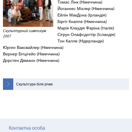
Томас Лінк (Німеччина)
Йоганнес Міхлер (Німеччина)
Ейлін МакДона (Ірландія)
Біргіт Кнаппе (Німеччина)
Марія Клаудія Фаріна (Італія)
Скульптурний симпозіум
Сігрун Олафсдоттір (Ісландія)
2007
Тон Калле (Нідерланди)
Юрген Ваксвайлер (Німеччина)
Вернер Бітцігейо (Німеччина)
Дорстен Дікманн (Німеччина)
Скульптури біля річки
Контактна особа