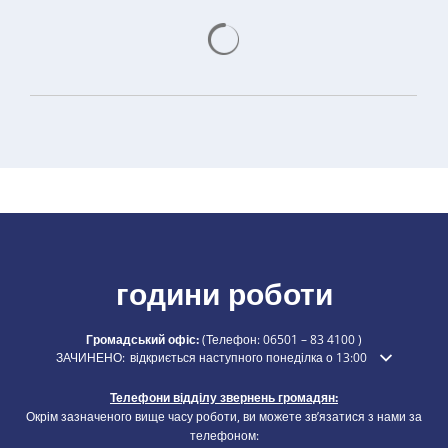
Результати пошуку завантажую
години роботи
Громадський офіс:
(Телефон:
06501 – 83 4100
)
Натисніть, щоб приховати додатковий час відкриття або закриття
ЗАЧИНЕНО:
відкриється наступного понеділка о 13:00
Телефони відділу звернень громадян:
Окрім зазначеного вище часу роботи, ви можете зв’язатися з нами за
телефоном: