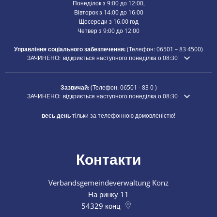
Понеділок з 9:00 до 12:00,
Вівторок з 14:00 до 16:00
Щосереди з 16.00 год
Четвер з 9:00 до 12:00
Управління соціального забезпечення:
(Телефон:
06501 – 83
4500)
Натисніть, щоб приховати додатковий час відкриття або закриття
ЗАЧИНЕНО:
відкриється наступного понеділка о 08:30
Зазвичай:
(Телефон:
06501 - 83 0
)
Натисніть, щоб приховати додатковий час відкриття або закриття
ЗАЧИНЕНО:
відкриється наступного понеділка о 08:30
весь день
тільки за телефонною домовленістю!
Контакти
Verbandsgemeindeverwaltung Konz
На ринку 11
54329
конц