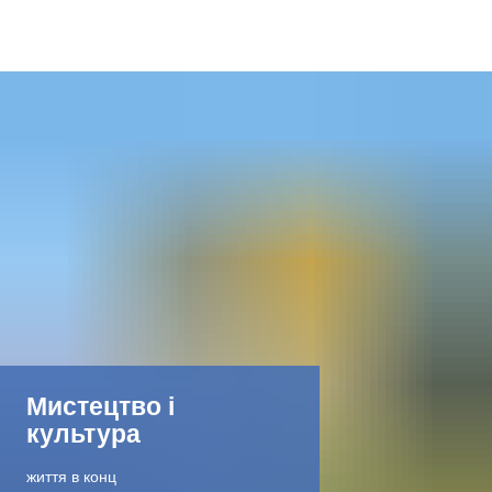
DE
AR
EN
NL
FR
Мистецтво і
TR
культура
UK
життя в конц