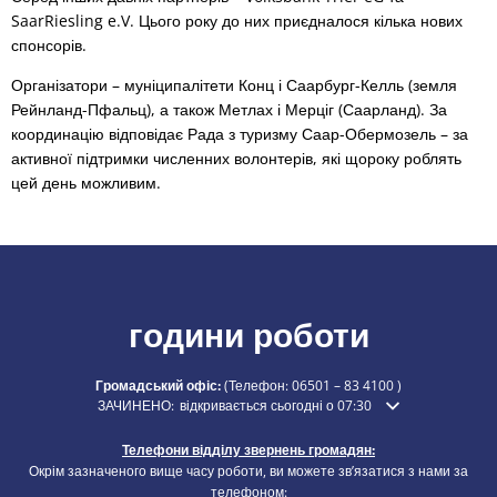
SaarRiesling e.V. Цього року до них приєдналося кілька нових
спонсорів.
Організатори – муніципалітети Конц і Саарбург-Келль (земля
Рейнланд-Пфальц), а також Метлах і Мерціг (Саарланд). За
координацію відповідає Рада з туризму Саар-Обермозель – за
активної підтримки численних волонтерів, які щороку роблять
цей день можливим.
години роботи
Громадський офіс:
(Телефон:
06501 – 83 4100
)
Натисніть, щоб приховати додатковий час відкриття або закри
ЗАЧИНЕНО:
відкривається сьогодні о 07:30
Телефони відділу звернень громадян:
Окрім зазначеного вище часу роботи, ви можете зв’язатися з нами за
телефоном: