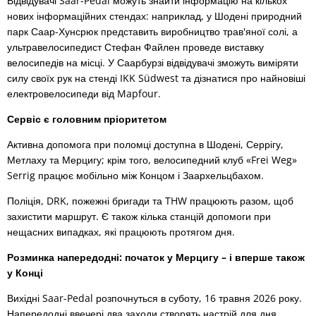
Відвідувачі Saar-Pedal можуть знайти інформацію на кількох
нових інформаційних стендах: наприклад, у Шодені природний
парк Саар-Хунсрюк представить виробництво трав'яної солі, а
ультравелосипедист Стефан Файлен проведе виставку
велосипедів на місці. У Саарбурзі відвідувачі зможуть виміряти
силу своїх рук на стенді IKK Südwest та дізнатися про найновіші
електровелосипеди від Mapfour.
Сервіс є головним пріоритетом
Активна допомога при поломці доступна в Шодені, Серрігу,
Метлаху та Мерцигу; крім того, велосипедний клуб «Frei Weg»
Serrig працює мобільно між Концом і Заархельцбахом.
Поліція, DRK, пожежні бригади та THW працюють разом, щоб
захистити маршрут. Є також кілька станцій допомоги при
нещасних випадках, які працюють протягом дня.
Розминка напередодні: початок у Мерцигу – і вперше також
у Конці
Вихідні Saar-Pedal розпочнуться в суботу, 16 травня 2026 року.
Напередодні ввечері два заходи створять настрій для дня