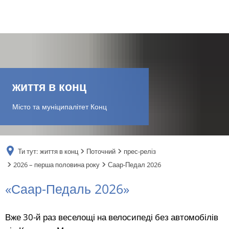
DE
AR
життя в конц
EN
Місто та муніципалітет Конц
NL
Ти тут:
життя в конц
Поточний
прес-реліз
FR
2026 – перша половина року
Саар-Педал 2026
«Саар-Педаль 2026»
TR
Вже 30-й раз веселощі на велосипеді без автомобілів
UK