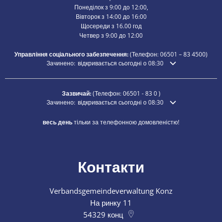
Понеділок з 9:00 до 12:00,
Вівторок з 14:00 до 16:00
Щосереди з 16.00 год
Четвер з 9:00 до 12:00
Управління соціального забезпечення:
(Телефон:
06501 – 83
4500)
Натисніть, щоб приховати додатковий час відкриття або закр
Зачинено:
відкривається сьогодні о 08:30
Зазвичай:
(Телефон:
06501 - 83 0
)
Натисніть, щоб приховати додатковий час відкриття або закр
Зачинено:
відкривається сьогодні о 08:30
весь день
тільки за телефонною домовленістю!
Контакти
Verbandsgemeindeverwaltung Konz
На ринку 11
54329
конц