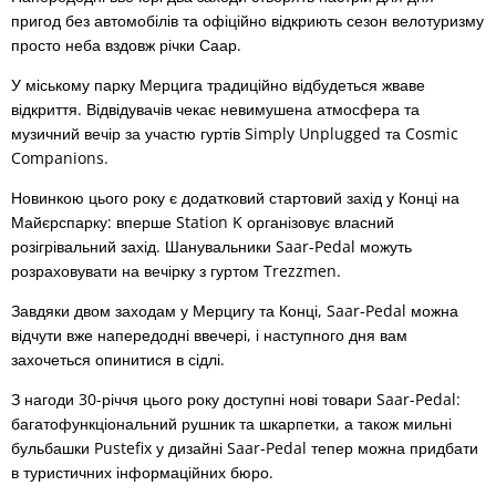
пригод без автомобілів та офіційно відкриють сезон велотуризму
просто неба вздовж річки Саар.
У міському парку Мерцига традиційно відбудеться жваве
відкриття. Відвідувачів чекає невимушена атмосфера та
музичний вечір за участю гуртів Simply Unplugged та Cosmic
Companions.
Новинкою цього року є додатковий стартовий захід у Конці на
Майєрспарку: вперше Station K організовує власний
розігрівальний захід. Шанувальники Saar-Pedal можуть
розраховувати на вечірку з гуртом Trezzmen.
Завдяки двом заходам у Мерцигу та Конці, Saar-Pedal можна
відчути вже напередодні ввечері, і наступного дня вам
захочеться опинитися в сідлі.
З нагоди 30-річчя цього року доступні нові товари Saar-Pedal:
багатофункціональний рушник та шкарпетки, а також мильні
бульбашки Pustefix у дизайні Saar-Pedal тепер можна придбати
в туристичних інформаційних бюро.