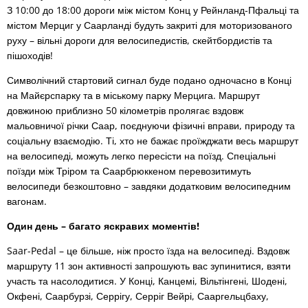
З 10:00 до 18:00 дороги між містом Конц у Рейнланд-Пфальці та
містом Мерциг у Саарланді будуть закриті для моторизованого
руху – вільні дороги для велосипедистів, скейтбордистів та
пішоходів!
Символічний стартовий сигнал буде подано одночасно в Конці
на Майєрспарку та в міському парку Мерцига. Маршрут
довжиною приблизно 50 кілометрів пролягає вздовж
мальовничої річки Саар, поєднуючи фізичні вправи, природу та
соціальну взаємодію. Ті, хто не бажає проїжджати весь маршрут
на велосипеді, можуть легко пересісти на поїзд. Спеціальні
поїзди між Тріром та Саарбрюккеном перевозитимуть
велосипеди безкоштовно – завдяки додатковим велосипедним
вагонам.
Один день – багато яскравих моментів!
Saar-Pedal – це більше, ніж просто їзда на велосипеді. Вздовж
маршруту 11 зон активності запрошують вас зупинитися, взяти
участь та насолодитися. У Конці, Канцемі, Вільтінгені, Шодені,
Окфені, Саарбурзі, Серрігу, Серріг Вейрі, Сааргельцбаху,