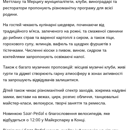
Меттлаху та Мерцигу муніципалітети, клуби, виноградарі та
ресторатори пропонують різноманітну програму для всієї
родини.
На гостей чекають кулінарні шедеври, починаючи від
традиційного м’яса, запеченого на рожні, та смаженої свинини
до рибних страв та вареної картоплі з сиром, а також піци,
горохового супу, млинців, вафель та щедрих фуршетів з
тістечками. Численні кіоски з пивом, вином, сидром та
коктейлями запропонують освіжаючі напої.
Також є багато музичних пропозицій: місцеві музичні клуби, живі
гурти та діджеї створюють гарну атмосферу в зонах активності
та запрошують відвідувачів залишитися.
Дітей також чекає різноманітний спектр заходів, зокрема надувні
замки, вистави на вежах, цирк, розпис обличчя, танцювальні
майстер-класи, велокурси, творчі заняття та ремесла.
Новинкою Saar-Pedal є благословення велосипедів, яке
відбудеться о 12:00 у Майєрспарку в Конці.