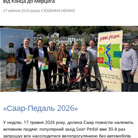
від Конца до Мерцига
27 квітня 2026 року
з
СЮЗАННА НЕННО
RU
«Саар-Педаль 2026»
У неділю, 17 травня 2026 року, долина Саар повністю належить
активним людям: популярний захід Saar-Pedal вже 30-й раз
запрошує всіх насолодитися велопрогулянкою без автомобілів.