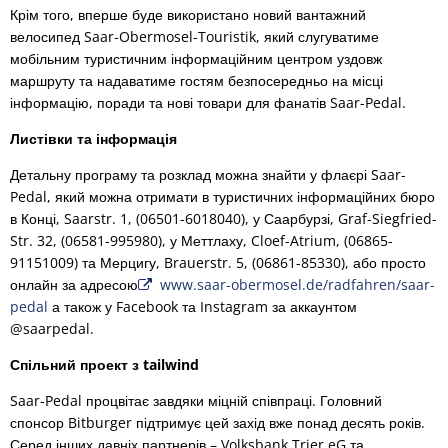
Крім того, вперше буде використано новий вантажний
велосипед Saar-Obermosel-Touristik, який слугуватиме
мобільним туристичним інформаційним центром уздовж
маршруту та надаватиме гостям безпосередньо на місці
інформацію, поради та нові товари для фанатів Saar-Pedal.
Листівки та інформація
Детальну програму та розклад можна знайти у флаєрі Saar-
Pedal, який можна отримати в туристичних інформаційних бюро
в Конці, Saarstr. 1, (06501-6018040), у Саарбурзі, Graf-Siegfried-
Str. 32, (06581-995980), у Меттлаху, Cloef-Atrium, (06865-
91151009) та Мерцигу, Brauerstr. 5, (06861-85330), або просто
онлайн за адресою
www.saar-obermosel.de/radfahren/saar-
pedal
а також у Facebook та Instagram за аккаунтом
@saarpedal.
Спільний проект з tailwind
Saar-Pedal процвітає завдяки міцній співпраці. Головний
спонсор Bitburger підтримує цей захід вже понад десять років.
Серед інших давніх партнерів – Volksbank Trier eG та