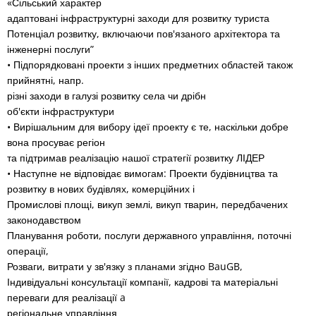
«Сільський характер
адаптовані інфраструктурні заходи для розвитку туриста
Потенціал розвитку, включаючи пов'язаного архітектора та
інженерні послуги”
• Підпорядковані проекти з інших предметних областей також
прийнятні, напр.
різні заходи в галузі розвитку села чи дрібн
об'єкти інфраструктури
• Вирішальним для вибору ідеї проекту є те, наскільки добре
вона просуває регіон
та підтримав реалізацію нашої стратегії розвитку ЛІДЕР
• Наступне не відповідає вимогам: Проекти будівництва та
розвитку в нових будівлях, комерційних і
Промислові площі, викуп землі, викуп тварин, передбачених
законодавством
Планування роботи, послуги державного управління, поточні
операції,
Розваги, витрати у зв'язку з планами згідно BauGB,
Індивідуальні консультації компанії, кадрові та матеріальні
переваги для реалізації a
регіональне управління