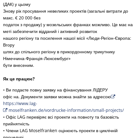
(ДАК) у цьому
Знову рік просування невеликих проектів (загальні витрати до
макс. € 20 000 без
податок з продажу) у мозельських франках можливо. Це має на
меті забезпечити відданий і активний розвиток
нашого регіону та посилення нашої місії «Люди-Регіон-Європа:
Вгору
шлях до спільного регіону в прикордонному трикутнику
Німеччина-Франція-Люксембург»
бути внесеним.
Як це працює?
• Ви подаєте повну заявку на фінансування ЛІДЕРУ
офіс на. Документи заявки можна знайти за адресою
https://www.lag-
moselfranken.de/vordrucke-information/small-projects/
• Офіс LAG перевіряє всі проекти на повноту та базовість
прийнятність
• Члени LAG Moselfranken оцінюють проекти в циклічній
процедурі