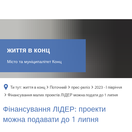
DE
AR
життя в конц
EN
Місто та муніципалітет Конц
NL
Ти тут:
життя в конц
Поточний
прес-реліз
2023 - І півріччя
FR
Фінансування малих проектів ЛІДЕР можна подати до 1 липня
Фінансування ЛІДЕР: проекти
TR
можна подавати до 1 липня
UK