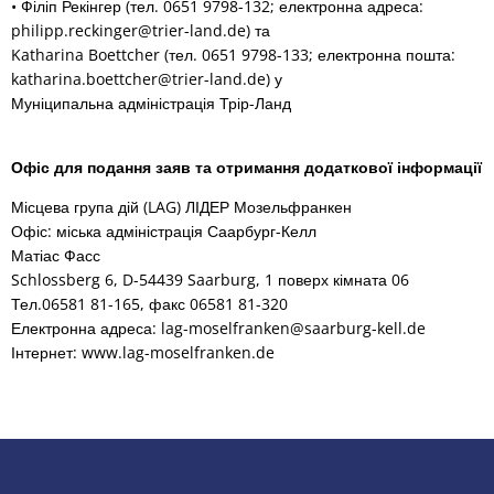
• Філіп Рекінгер (тел. 0651 9798-132; електронна адреса:
philipp.reckinger@trier-land.de) та
Katharina Boettcher (тел. 0651 9798-133; електронна пошта:
katharina.boettcher@trier-land.de) у
Муніципальна адміністрація Трір-Ланд
Офіс для подання заяв та отримання додаткової інформації
Місцева група дій (LAG) ЛІДЕР Мозельфранкен
Офіс: міська адміністрація Саарбург-Келл
Матіас Фасс
Schlossberg 6, D-54439 Saarburg, 1 поверх кімната 06
Тел.06581 81-165, факс 06581 81-320
Електронна адреса: lag-moselfranken@saarburg-kell.de
Інтернет: www.lag-moselfranken.de