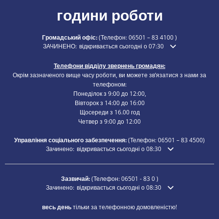
години роботи
Громадський офіс:
(Телефон:
06501 – 83 4100
)
Натисніть, щоб приховати додатковий час відкриття або закри
ЗАЧИНЕНО:
відкривається сьогодні о 07:30
Телефони відділу звернень громадян:
Окрім зазначеного вище часу роботи, ви можете зв’язатися з нами за
телефоном:
Понеділок з 9:00 до 12:00,
Вівторок з 14:00 до 16:00
Щосереди з 16.00 год
Четвер з 9:00 до 12:00
Управління соціального забезпечення:
(Телефон:
06501 – 83
4500)
Натисніть, щоб приховати додатковий час відкриття або закр
Зачинено:
відкривається сьогодні о 08:30
Зазвичай:
(Телефон:
06501 - 83 0
)
Натисніть, щоб приховати додатковий час відкриття або закр
Зачинено:
відкривається сьогодні о 08:30
весь день
тільки за телефонною домовленістю!