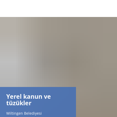
DE
AR
EN
NL
FR
Yerel kanun ve
TR
tüzükler
UK
Wiltingen Belediyesi