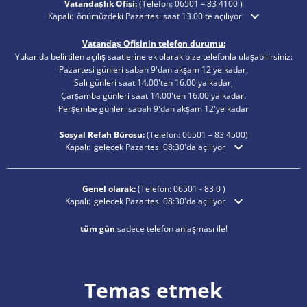
Vatandaşlık Ofisi:
(Telefon:
06501 – 83 4100
)
Ek açılış veya kapanış saatlerini gizlemek için tıklayın
Kapalı:
önümüzdeki Pazartesi saat 13.00'te açılıyor
Vatandaş Ofisinin telefon durumu:
Yukarıda belirtilen açılış saatlerine ek olarak bize telefonla ulaşabilirsiniz:
Pazartesi günleri sabah 9'dan akşam 12'ye kadar,
Salı günleri saat 14.00'ten 16.00'ya kadar,
Çarşamba günleri saat 14.00'ten 16.00'ya kadar.
Perşembe günleri sabah 9'dan akşam 12'ye kadar
Sosyal Refah Bürosu:
(Telefon:
06501 – 83
4500)
Ek açılış veya kapanış saatlerini gizlemek için tıklayın
Kapalı:
gelecek Pazartesi 08:30'da açılıyor
Genel olarak:
(Telefon:
06501 - 83 0
)
Ek açılış veya kapanış saatlerini gizlemek için tıklayın
Kapalı:
gelecek Pazartesi 08:30'da açılıyor
tüm gün
sadece telefon anlaşması ile!
Temas etmek