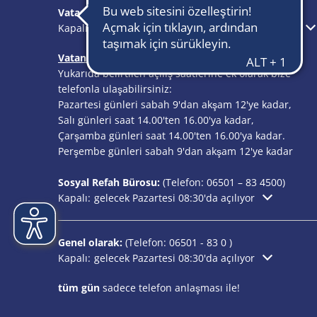
Vatandaşlık Ofisi:
(Telefon:
06501 – 83 4100
)
Ek açılış veya kapanış saatlerini gizlemek için tıklayın
Kapalı:
önümüzdeki Pazartesi saat 13.00'te açılıyor
Vatandaş Ofisinin telefon durumu:
Yukarıda belirtilen açılış saatlerine ek olarak bize
telefonla ulaşabilirsiniz:
Pazartesi günleri sabah 9'dan akşam 12'ye kadar,
Salı günleri saat 14.00'ten 16.00'ya kadar,
Çarşamba günleri saat 14.00'ten 16.00'ya kadar.
Perşembe günleri sabah 9'dan akşam 12'ye kadar
Sosyal Refah Bürosu:
(Telefon:
06501 – 83
4500)
Ek açılış veya kapanış saatlerini gizlemek için tıklayın
Kapalı:
gelecek Pazartesi 08:30'da açılıyor
Genel olarak:
(Telefon:
06501 - 83 0
)
Ek açılış veya kapanış saatlerini gizlemek için tıklayın
Kapalı:
gelecek Pazartesi 08:30'da açılıyor
tüm gün
sadece telefon anlaşması ile!