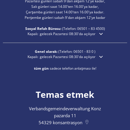
Pazartesi günleri sabah 9'dan akşam 12'ye kadar,
Salı günleri saat 14.00'ten 16.00'ya kadar,
Çarşamba günleri saat 14.00'ten 16.00'ya kadar.
Perşembe günleri sabah 9'dan akşam 12'ye kadar
Sosyal Refah Bürosu:
(Telefon:
06501 – 83
4500)
Ek açılış veya kapanış saatlerini gizlemek için tıklayın
Kapalı:
gelecek Pazartesi 08:30'da açılıyor
Genel olarak:
(Telefon:
06501 - 83 0
)
Ek açılış veya kapanış saatlerini gizlemek için tıklayın
Kapalı:
gelecek Pazartesi 08:30'da açılıyor
tüm gün
sadece telefon anlaşması ile!
Temas etmek
Verbandsgemeindeverwaltung Konz
pazarda 11
54329
konsantrasyon