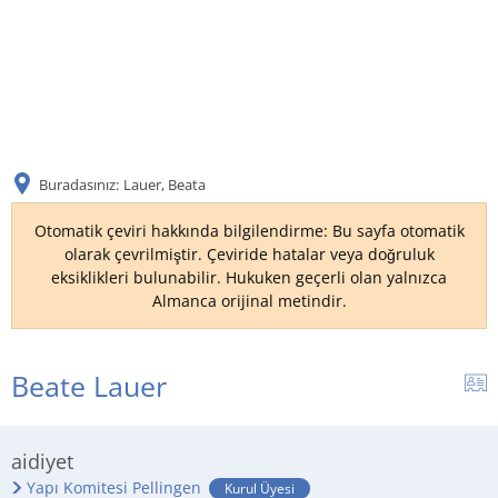
DE
AR
Buradasınız:
Lauer, Beata
EN
Otomatik çeviri hakkında bilgilendirme: Bu sayfa otomatik
olarak çevrilmiştir. Çeviride hatalar veya doğruluk
eksiklikleri bulunabilir. Hukuken geçerli olan yalnızca
NL
Almanca orijinal metindir.
FR
Beate Lauer
TR
aidiyet
UK
Yapı Komitesi Pellingen
Kurul Üyesi