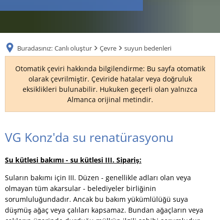
RU
Buradasınız:
Canlı oluştur
Çevre
suyun bedenleri
Otomatik çeviri hakkında bilgilendirme: Bu sayfa otomatik
olarak çevrilmiştir. Çeviride hatalar veya doğruluk
eksiklikleri bulunabilir. Hukuken geçerli olan yalnızca
Almanca orijinal metindir.
suyun
VG Konz'da su renatürasyonu
bedenleri
Su kütlesi bakımı - su kütlesi III. Sipariş:
Suların bakımı için III. Düzen - genellikle adları olan veya
olmayan tüm akarsular - belediyeler birliğinin
sorumluluğundadır. Ancak bu bakım yükümlülüğü suya
düşmüş ağaç veya çalıları kapsamaz. Bundan ağaçların veya