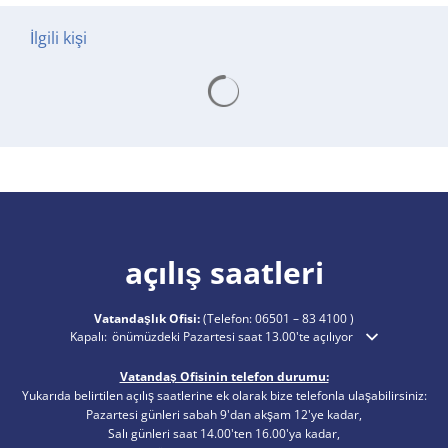
İlgili kişi
Arama sonuçları yükleniyor
açılış saatleri
Vatandaşlık Ofisi:
(Telefon:
06501 – 83 4100
)
Ek açılış veya kapanış saatlerini gizlemek için tıklayın
Kapalı:
önümüzdeki Pazartesi saat 13.00'te açılıyor
Vatandaş Ofisinin telefon durumu:
Yukarıda belirtilen açılış saatlerine ek olarak bize telefonla ulaşabilirsiniz:
Pazartesi günleri sabah 9'dan akşam 12'ye kadar,
Salı günleri saat 14.00'ten 16.00'ya kadar,