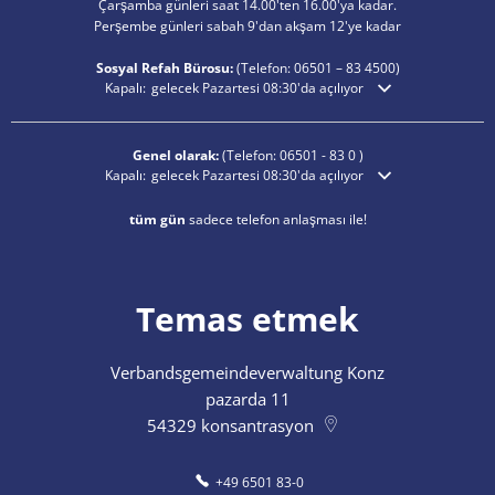
Çarşamba günleri saat 14.00'ten 16.00'ya kadar.
Perşembe günleri sabah 9'dan akşam 12'ye kadar
Sosyal Refah Bürosu:
(Telefon:
06501 – 83
4500)
Ek açılış veya kapanış saatlerini gizlemek için tıklayın
Kapalı:
gelecek Pazartesi 08:30'da açılıyor
Genel olarak:
(Telefon:
06501 - 83 0
)
Ek açılış veya kapanış saatlerini gizlemek için tıklayın
Kapalı:
gelecek Pazartesi 08:30'da açılıyor
tüm gün
sadece telefon anlaşması ile!
Temas etmek
Verbandsgemeindeverwaltung Konz
pazarda 11
54329
konsantrasyon
+49 6501 83-0