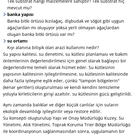
Tek substrat hangi malzemelere sahiptir? Tek substrat hiç
mevcut mu?
banka yapısı
Banka bitki örtüsü kızılağaç, dişbudak ve söğüt gibi uygun
ağaçlardan mı oluşuyor yoksa yerli olmayan ağaçlardan
oluşan banka bitki örtüsü var mı?
su ortamı
Kıyı alanına bitişik olan arazi kullanımı nedir?
Su yapısı kalitesi, su denetimi, su kütlesi planlaması ve bakım
önlemlerinin değerlendirilmesi için genel olarak bağlayıcı bir
değerlendirme temeli olarak hizmet eder. Su kütlesinin
yapısının kalitesinin iyileştirilmesine, su kütlesinin kalitesinde
daha fazla iyileşme eşlik eder, çünkü "tampon bölgelerin"
(kenar şeritleri) oluşturulması ve kendi kendini temizleme
yoluyla kirleticilerin girişi azaltılır. su kütlesinin gücü geliştirildi.
Aynı zamanda balıklar ve diğer küçük canlılar için suların
ekolojik devamlılığı iyileştirilir veya restore edilir.
Su konsepti oluşturulup Yapı ve Onay Müdürlüğü Kuzey, Su
Yönetimi, Atık Yönetimi, Toprak Koruma Trier Bölge Müdürlüğü
ile koordinasyonun sağlanmasından sonra, uygulamanın bir