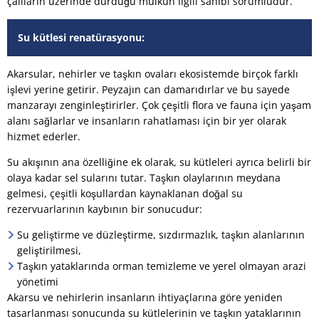
çalıların üzerinde durduğu mülkün ilgili sahibi sorumludur.
Su kütlesi renatürasyonu:
Akarsular, nehirler ve taşkın ovaları ekosistemde birçok farklı
işlevi yerine getirir. Peyzajın can damarıdırlar ve bu sayede
manzarayı zenginleştirirler. Çok çeşitli flora ve fauna için yaşam
alanı sağlarlar ve insanların rahatlaması için bir yer olarak
hizmet ederler.
Su akışının ana özelliğine ek olarak, su kütleleri ayrıca belirli bir
olaya kadar sel sularını tutar. Taşkın olaylarının meydana
gelmesi, çeşitli koşullardan kaynaklanan doğal su
rezervuarlarının kaybının bir sonucudur:
Su geliştirme ve düzleştirme, sızdırmazlık, taşkın alanlarının
geliştirilmesi,
Taşkın yataklarında orman temizleme ve yerel olmayan arazi
yönetimi
Akarsu ve nehirlerin insanların ihtiyaçlarına göre yeniden
tasarlanması sonucunda su kütlelerinin ve taşkın yataklarının