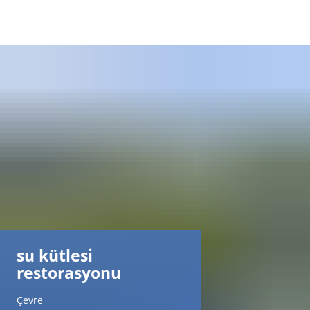
DE
AR
EN
NL
FR
su kütlesi
TR
restorasyonu
UK
Çevre