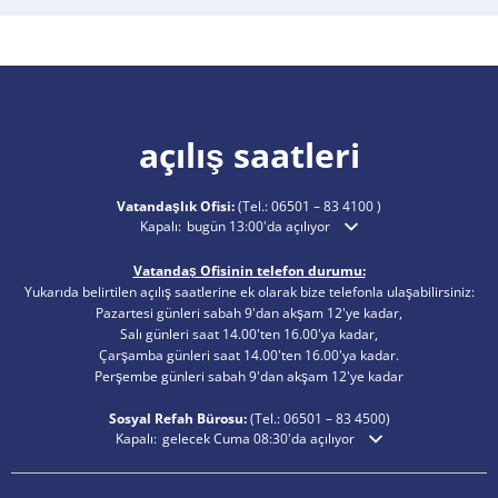
açılış saatleri
Vatandaşlık Ofisi:
(Tel.:
06501 – 83 4100
)
Ek açılış veya kapanış saatlerini gizlemek için tıklayın
Kapalı:
bugün 13:00'da açılıyor
Vatandaş Ofisinin telefon durumu:
Yukarıda belirtilen açılış saatlerine ek olarak bize telefonla ulaşabilirsiniz:
Pazartesi günleri sabah 9'dan akşam 12'ye kadar,
Salı günleri saat 14.00'ten 16.00'ya kadar,
Çarşamba günleri saat 14.00'ten 16.00'ya kadar.
Perşembe günleri sabah 9'dan akşam 12'ye kadar
Sosyal Refah Bürosu:
(Tel.:
06501 – 83
4500)
Ek açılış veya kapanış saatlerini gizlemek için tıklayın
Kapalı:
gelecek Cuma 08:30'da açılıyor