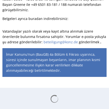
Bayan Greene ile +49 6501 83-181 / 188 numaralı telefondan
görüşebilirsiniz.
Belgeleri ayrıca buradan indirebilirsiniz:
Vatandaşlar yazılı olarak veya kayıt altına alınmak üzere
önerilerde bulunma fırsatına sahiptir. Yorumlar e-posta yoluyla
şu adrese gönderilebilir:
beteiligung@konz.de
gönderilmek
.
İmar Kanunu'nun (BauGB) 4a Bölüm 6 Fıkrası uyarınca,
süresi içinde sunulmayan beyanların, imar planının kısmi
güncellenmesine ilişkin karar verilirken dikkate
alınmayabileceği belirtilmektedir.
Arama sonuçları yükleniyor