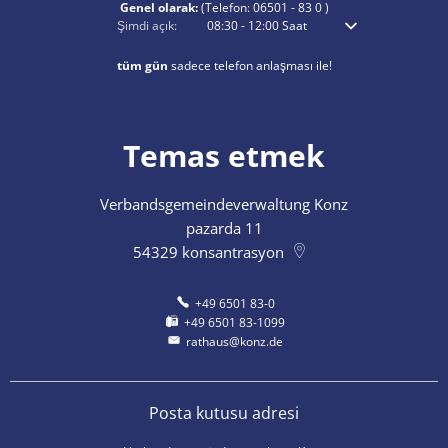
Genel olarak:
(Telefon:
06501 - 83 0
)
Ek açılış veya kapanış saatlerini gizlemek için tıklayın
Şimdi açık:
08:30
-
12:00
Saat
Sabah 8:30'dan öğle
tüm gün
sadece telefon anlaşması ile!
Temas etmek
Verbandsgemeindeverwaltung Konz
pazarda 11
54329
konsantrasyon
+49 6501 83-0
+49 6501 83-1099
rathaus@konz.de
Posta kutusu adresi