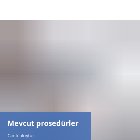
DE
AR
EN
NL
FR
TR
Mevcut prosedürler
UK
Canlı oluştur