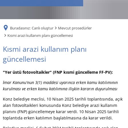
RU
Buradasınız:
Canlı oluştur
Mevcut prosedürler
Kısmi arazi kullanım planı güncellemesi
Kısmi
Kısmi arazi kullanım planı
arazi
güncellemesi
kullanım
"Yer üstü fotovoltaikler" (FNP kısmi güncelleme FF-PV):
planı
İmar Kanunu'nun 3(1) maddesi uyarınca erken kamu katılımının
güncellemesi
kurulması ve erken kamu katılımına ilişkin kararın duyurulması
Konz belediye meclisi, 10 Nisan 2025 tarihli toplantısında, açık
alan fotovoltaikleri konusunda Konz belediye arazi kullanım
planını (FNP) güncellemeye karar verdi. 10 Nisan 2025 tarihli
toplantıda erken katılımın başlatılmasına da karar verildi.