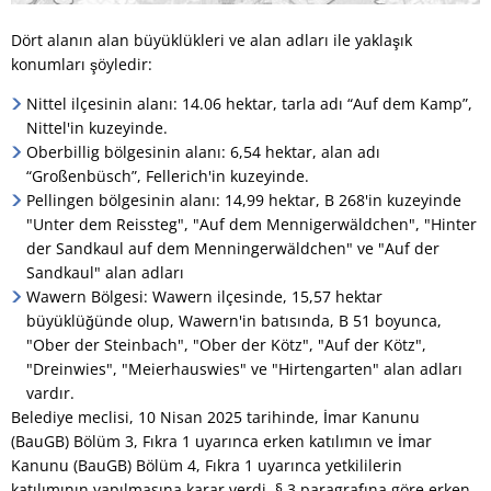
Dört alanın alan büyüklükleri ve alan adları ile yaklaşık
konumları şöyledir:
Nittel ilçesinin alanı: 14.06 hektar, tarla adı “Auf dem Kamp”,
Nittel'in kuzeyinde.
Oberbillig bölgesinin alanı: 6,54 hektar, alan adı
“Großenbüsch”, Fellerich'in kuzeyinde.
Pellingen bölgesinin alanı: 14,99 hektar, B 268'in kuzeyinde
"Unter dem Reissteg", "Auf dem Mennigerwäldchen", "Hinter
der Sandkaul auf dem Menningerwäldchen" ve "Auf der
Sandkaul" alan adları
Wawern Bölgesi: Wawern ilçesinde, 15,57 hektar
büyüklüğünde olup, Wawern'in batısında, B 51 boyunca,
"Ober der Steinbach", "Ober der Kötz", "Auf der Kötz",
"Dreinwies", "Meierhauswies" ve "Hirtengarten" alan adları
vardır.
Belediye meclisi, 10 Nisan 2025 tarihinde, İmar Kanunu
(BauGB) Bölüm 3, Fıkra 1 uyarınca erken katılımın ve İmar
Kanunu (BauGB) Bölüm 4, Fıkra 1 uyarınca yetkililerin
katılımının yapılmasına karar verdi. § 3 paragrafına göre erken