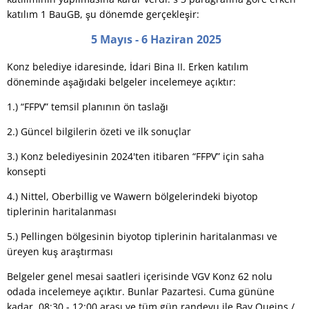
katılım 1 BauGB, şu dönemde gerçekleşir:
5 Mayıs - 6 Haziran 2025
Konz belediye idaresinde, İdari Bina II. Erken katılım
döneminde aşağıdaki belgeler incelemeye açıktır:
1.) “FFPV” temsil planının ön taslağı
2.) Güncel bilgilerin özeti ve ilk sonuçlar
3.) Konz belediyesinin 2024'ten itibaren “FFPV” için saha
konsepti
4.) Nittel, Oberbillig ve Wawern bölgelerindeki biyotop
tiplerinin haritalanması
5.) Pellingen bölgesinin biyotop tiplerinin haritalanması ve
üreyen kuş araştırması
Belgeler genel mesai saatleri içerisinde VGV Konz 62 nolu
odada incelemeye açıktır. Bunlar Pazartesi. Cuma gününe
kadar. 08:30 - 12:00 arası ve tüm gün randevu ile Bay Queins /