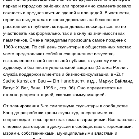
парках и городских районах или программно комментировало
важность и предназначение зданий и площадей. В частности,
герои на пьедесталах и конях держались на безопасном
расстоянии от публики, которая должна восхищаться, но не
участвовать как формально, так и в силу их значимости как
памятников. Смена парадигмы произошла самое позднее с
1960-х годов. По сей день скульптуры в общественных местах
часто представляют собой «незащищенное искусство,
выставленное своей невольной публике, к лучшему или к
худшему, и без институциональной защиты» (Стелла Роллиг,
служба поддержки клиентов и бизнес-консультации, в «Zur
Sache Kunst am Bau — Ein Handbuch», изд. , Маркус Вайланд,
Витус Х. Вег, Вена, 1998 г., стр. 96). Оно определяется не
столько репрезентацией, сколько коммуникацией.
От планирования 3-го симпозиума скульптуры в сообществе
Конц до разработки тропы скульптур, посредничество
сопровождает весь проект как тема с вариациями. Все началось
с первых разговоров и дискуссий в сообществах с горожанами,
мэрами, собственниками, муниципальными властями и