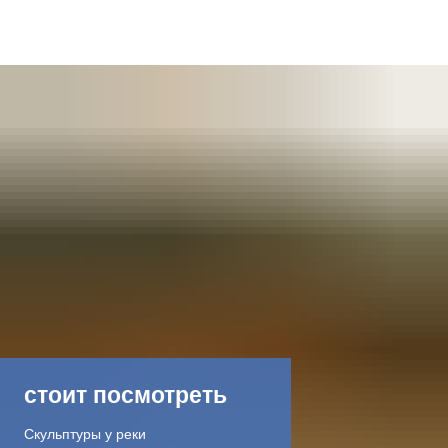
DE
AR
EN
NL
FR
TR
стоит посмотреть
UK
Скульптуры у реки