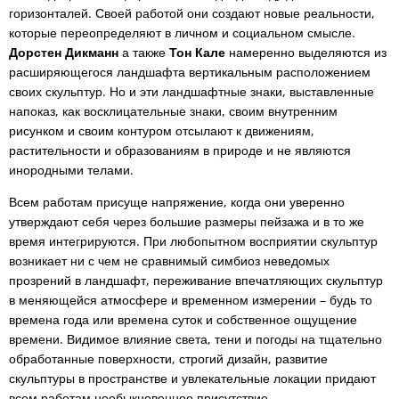
горизонталей. Своей работой они создают новые реальности,
которые переопределяют в личном и социальном смысле.
Дорстен Дикманн
а также
Тон Кале
намеренно выделяются из
расширяющегося ландшафта вертикальным расположением
своих скульптур. Но и эти ландшафтные знаки, выставленные
напоказ, как восклицательные знаки, своим внутренним
рисунком и своим контуром отсылают к движениям,
растительности и образованиям в природе и не являются
инородными телами.
Всем работам присуще напряжение, когда они уверенно
утверждают себя через большие размеры пейзажа и в то же
время интегрируются. При любопытном восприятии скульптур
возникает ни с чем не сравнимый симбиоз неведомых
прозрений в ландшафт, переживание впечатляющих скульптур
в меняющейся атмосфере и временном измерении – будь то
времена года или времена суток и собственное ощущение
времени. Видимое влияние света, тени и погоды на тщательно
обработанные поверхности, строгий дизайн, развитие
скульптуры в пространстве и увлекательные локации придают
всем работам необыкновенное присутствие.