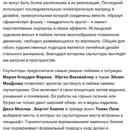
ли могут быть более различными в их реализации. Последний
использует последовательную геометрическую матрицу в
дизайне, прямоугольники которой соединены вместе, образуя
сферическую форму - «квадратность круга» - и имеют
перспективные сюрпризы в своем эффекте. Исландский
художник вносит в пейзаж легкое многообразное пламенное
движение, свободно развивающееся по вертикали. Общим для
обоих художественных подходов является линейный дизайн
стального материала, благодаря которому скульптуры выглядят
как рисунки в пространстве.
Скульпторы предпочитали самые разные пейзажи и ситуации.
Мария Клаудия Фарина
,
Юрген Ваксвайлер
а также
Эйлин
МакДонах
позволяют зрителю заглянуть в пейзаж своими
скульптурами. Они включают в свою концепцию мотив видения,
узнавания и понимания. Ее работы на горных склонах или
буграх не только дают широкий обзор, но и видны издалека.
Джон Михлер
,
Биргит Кнаппе
и прежде всего
Томас Линк
выбирали места, в которых их скульптурные места встроены в
ландшафт. Горизонтальным выравниванием каменных блоков
они подчеркивают формальный подход к ходу долин и