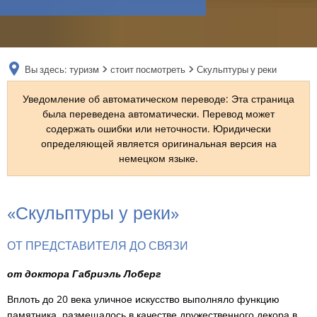
RU
Вы здесь:
туризм
стоит посмотреть
Скульптуры у реки
Уведомление об автоматическом переводе: Эта страница
была переведена автоматически. Перевод может
содержать ошибки или неточности. Юридически
определяющей является оригинальная версия на
немецком языке.
Скульптуры
«Скульптуры у реки»
у
ОТ ПРЕДСТАВИТЕЛЯ ДО СВЯЗИ
реки
от доктора Габриэль Лоберг
Вплоть до 20 века уличное искусство выполняло функцию
памятника, размещалось в качестве дружественного декора в