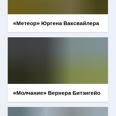
«Метеор» Юргена Ваксвайлера
«Молчание» Вернера Битзигейо