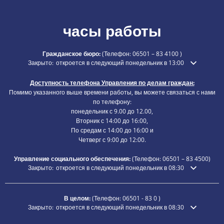
часы работы
Гражданское бюро:
(Телефон:
06501 – 83 4100
)
Нажмите, чтобы скрыть дополнительное время открытия или закры
Закрыто:
откроется в следующий понедельник в 13:00
Доступность телефона Управления по делам граждан:
Помимо указанного выше времени работы, вы можете связаться с нами
по телефону:
понедельник с 9.00 до 12.00,
Вторник с 14:00 до 16:00,
По средам с 14:00 до 16:00 и
Четверг с 9:00 до 12:00.
Управление социального обеспечения:
(Телефон:
06501 – 83
4500)
Нажмите, чтобы скрыть дополнительное время открытия или закры
Закрыто:
откроется в следующий понедельник в 08:30
В целом:
(Телефон:
06501 - 83 0
)
Нажмите, чтобы скрыть дополнительное время открытия или закры
Закрыто:
откроется в следующий понедельник в 08:30