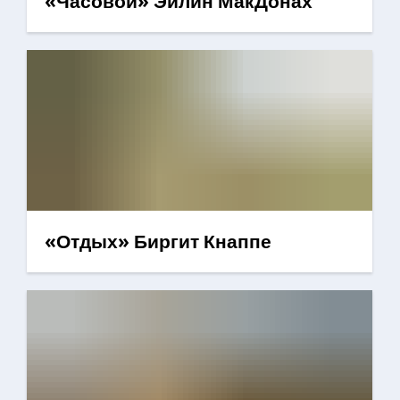
«Часовой» Эйлин МакДонах
«Отдых» Биргит Кнаппе