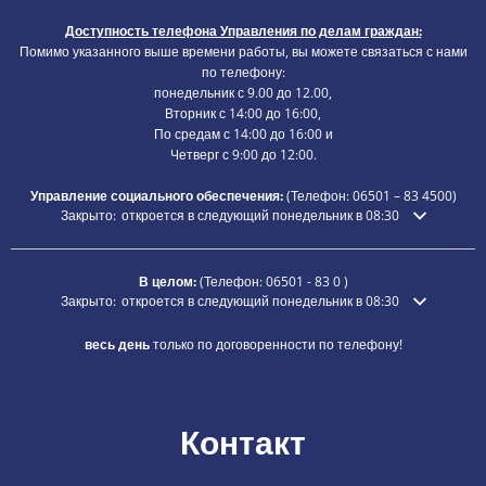
Доступность телефона Управления по делам граждан:
Помимо указанного выше времени работы, вы можете связаться с нами
по телефону:
понедельник с 9.00 до 12.00,
Вторник с 14:00 до 16:00,
По средам с 14:00 до 16:00 и
Четверг с 9:00 до 12:00.
Управление социального обеспечения:
(Телефон:
06501 – 83
4500)
Нажмите, чтобы скрыть дополнительное время открытия или закры
Закрыто:
откроется в следующий понедельник в 08:30
В целом:
(Телефон:
06501 - 83 0
)
Нажмите, чтобы скрыть дополнительное время открытия или закры
Закрыто:
откроется в следующий понедельник в 08:30
весь день
только по договоренности по телефону!
Контакт