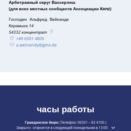
Арбитражный округ Вассерлиш
(для всех местных сообществ Ассоциации Konz)
Господин
Альфред
Вейнанди
г-н Альфред Вейнанди
Керамика 14
54332
концентрат
+49 6501 4805
a.weinandy@gmx.de
часы работы
Гражданское бюро:
(Телефон:
06501 – 83 4100
)
Нажмите, чтобы скрыть дополнительное время открытия или закры
Закрыто:
откроется в следующий понедельник в 13:00