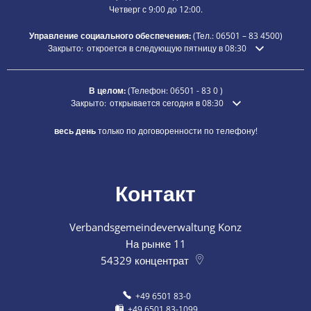
Четверг с 9:00 до 12:00.
Управление социального обеспечения:
(Тел.:
06501 – 83
4500)
Нажмите, чтобы скрыть дополнительное время открытия или зак
Закрыто:
откроется в следующую пятницу в 08:30
В целом:
(Телефон:
06501 - 83 0
)
Нажмите, чтобы скрыть дополнительное время открытия ил
Закрыто:
открывается сегодня в 08:30
весь день
только по договоренности по телефону!
Контакт
Verbandsgemeindeverwaltung Konz
На рынке 11
54329
концентрат
+49 6501 83-0
+49 6501 83-1099