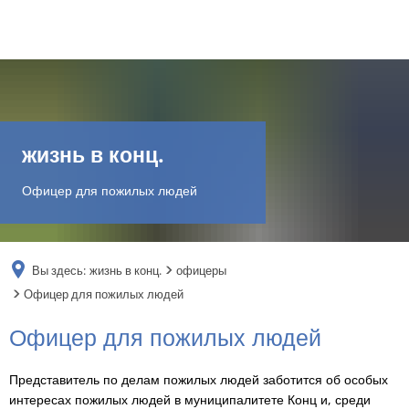
DE
AR
жизнь в конц.
EN
Офицер для пожилых людей
NL
Вы здесь:
жизнь в конц.
офицеры
FR
Офицер для пожилых людей
Офицер
Офицер для пожилых людей
TR
для
Представитель по делам пожилых людей заботится об особых
UK
пожилых
интересах пожилых людей в муниципалитете Конц и, среди