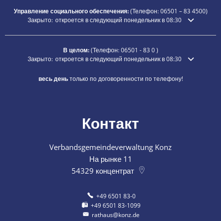
Управление социального обеспечения:
(Телефон:
06501 – 83
4500)
Нажмите, чтобы скрыть дополнительное время открытия или закры
Закрыто:
откроется в следующий понедельник в 08:30
В целом:
(Телефон:
06501 - 83 0
)
Нажмите, чтобы скрыть дополнительное время открытия или закры
Закрыто:
откроется в следующий понедельник в 08:30
весь день
только по договоренности по телефону!
Контакт
Verbandsgemeindeverwaltung Konz
На рынке 11
54329
концентрат
+49 6501 83-0
+49 6501 83-1099
rathaus@konz.de