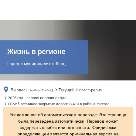
DE
AR
Жизнь в регионе
EN
Город и муниципалитет Конц
NL
Вы здесь:
жизнь в конц.
Текущий
пресс-релиз
FR
2026 год - первая половина года
LBM: Частичное закрытие дороги B 419 в районе Ниттел.
TR
Уведомление об автоматическом переводе: Эта страница
была переведена автоматически. Перевод может
содержать ошибки или неточности. Юридически
UK
определяющей является оригинальная версия на