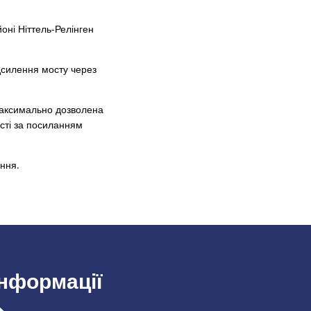
оні Ніттель-Релінген
дсилення мосту через
максимально дозволена
сті за посиланням
іння.
інформації