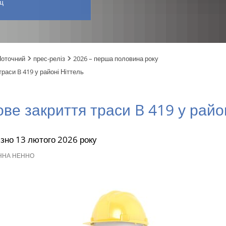
ц
Поточний
прес-реліз
2026 – перша половина року
раси B 419 у районі Ніттель
ве закриття траси B 419 у райо
изно 13 лютого 2026 року
НА НЕННО