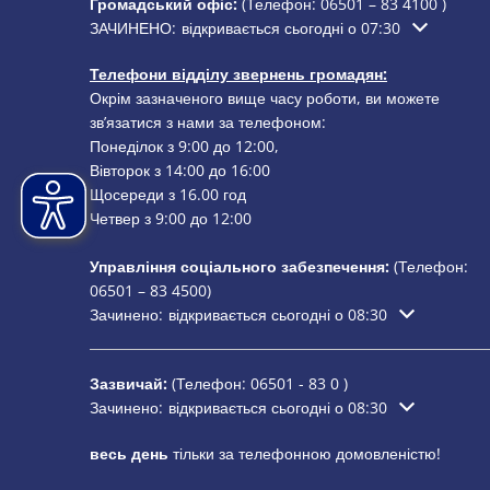
Громадський офіс:
(Телефон:
06501 – 83 4100
)
Натисніть, щоб приховати додатковий час відкриття або
ЗАЧИНЕНО:
відкривається сьогодні о 07:30
Телефони відділу звернень громадян:
Окрім зазначеного вище часу роботи, ви можете
зв’язатися з нами за телефоном:
Понеділок з 9:00 до 12:00,
Вівторок з 14:00 до 16:00
Щосереди з 16.00 год
Четвер з 9:00 до 12:00
Управління соціального забезпечення:
(Телефон:
06501 – 83
4500)
Натисніть, щоб приховати додатковий час відкриття або
Зачинено:
відкривається сьогодні о 08:30
Зазвичай:
(Телефон:
06501 - 83 0
)
Натисніть, щоб приховати додатковий час відкриття або
Зачинено:
відкривається сьогодні о 08:30
весь день
тільки за телефонною домовленістю!