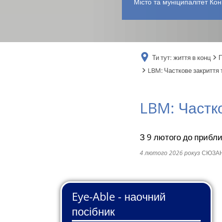
Місто та муніципалітет Кон
Ти тут:
життя в конц
LBM: Часткове закриття т
LBM: Частко
З 9 лютого до прибл
4 лютого 2026 року
з
СЮЗАН