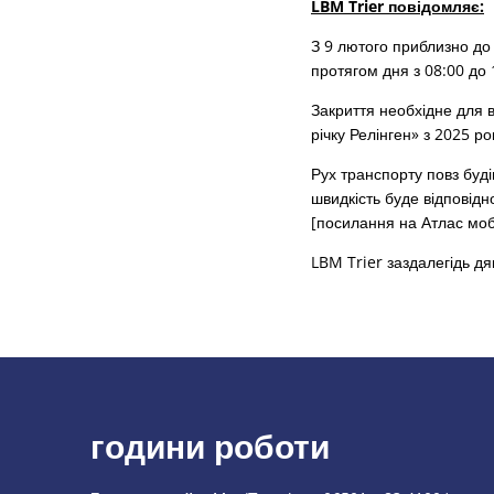
LBM Trier повідомляє:
З 9 лютого приблизно до 
протягом дня з 08:00 до 
Закриття необхідне для 
річку Релінген» з 2025 ро
Рух транспорту повз буд
швидкість буде відповід
[посилання на Атлас мобі
LBM Trier заздалегідь д
години роботи