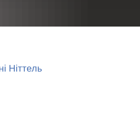
RU
ні Ніттель