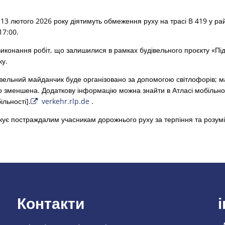
13 лютого 2026 року діятимуть обмеження руху на трасі B 419 у рай
17:00.
виконання робіт, що залишилися в рамках будівельного проєкту «Пі
ку.
івельний майданчик буде організовано за допомогою світлофорів; 
но зменшена. Додаткову інформацію можна знайти в Атласі мобільно
льності].
verkehr.rlp.de
.
якує постраждалим учасникам дорожнього руху за терпіння та розум
Контакти