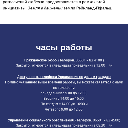
развлечений любезно предоставляется в рамках этой
инициативы.
Земля в движении
земли Рейнланд-Пфальц.
часы работы
Гражданское бюро:
(Телефон:
06501 – 83 4100
)
Нажмите, чтобы скрыть дополнительное время открытия или закры
Закрыто:
откроется в следующий понедельник в 13:00
Доступность телефона Управления по делам граждан:
Помимо указанного выше времени работы, вы можете связаться с нами
по телефону:
понедельник с 9.00 до 12.00,
Вторник с 14:00 до 16:00,
По средам с 14:00 до 16:00 и
Четверг с 9:00 до 12:00.
Управление социального обеспечения:
(Телефон:
06501 – 83
4500)
Нажмите, чтобы скрыть дополнительное время открытия или закры
Закрыто:
откроется в следующий понедельник в 08:30