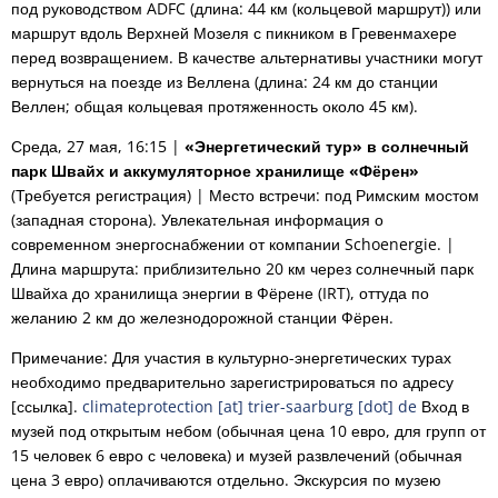
под руководством ADFC (длина: 44 км (кольцевой маршрут)) или
маршрут вдоль Верхней Мозеля с пикником в Гревенмахере
перед возвращением. В качестве альтернативы участники могут
вернуться на поезде из Веллена (длина: 24 км до станции
Веллен; общая кольцевая протяженность около 45 км).
Среда, 27 мая, 16:15 |
«Энергетический тур» в солнечный
парк Швайх и аккумуляторное хранилище «Фёрен»
(Требуется регистрация) | Место встречи: под Римским мостом
(западная сторона). Увлекательная информация о
современном энергоснабжении от компании Schoenergie. |
Длина маршрута: приблизительно 20 км через солнечный парк
Швайха до хранилища энергии в Фёрене (IRT), оттуда по
желанию 2 км до железнодорожной станции Фёрен.
Примечание: Для участия в культурно-энергетических турах
необходимо предварительно зарегистрироваться по адресу
[ссылка].
climateprotection [at] trier-saarburg [dot] de
Вход в
музей под открытым небом (обычная цена 10 евро, для групп от
15 человек 6 евро с человека) и музей развлечений (обычная
цена 3 евро) оплачиваются отдельно. Экскурсия по музею