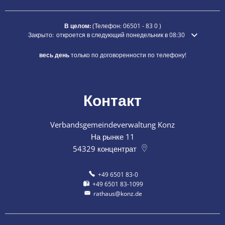
В целом:
(Телефон:
06501 - 83 0
)
Нажмите, чтобы скрыть дополнительное время открытия или закры
Закрыто:
откроется в следующий понедельник в 08:30
весь день
только по договоренности по телефону!
Контакт
Verbandsgemeindeverwaltung Konz
На рынке 11
54329
концентрат
+49 6501 83-0
+49 6501 83-1099
rathaus@konz.de