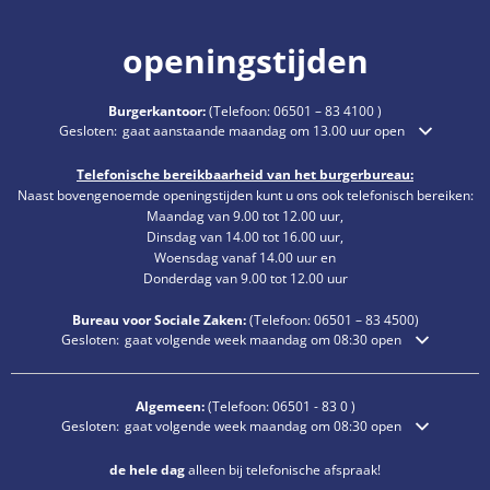
openingstijden
Burgerkantoor:
(Telefoon:
06501 – 83 4100
)
Klik om extra openings- of sluitingstijden te verbergen
Gesloten:
gaat aanstaande maandag om 13.00 uur open
Telefonische bereikbaarheid van het burgerbureau:
Naast bovengenoemde openingstijden kunt u ons ook telefonisch bereiken:
Maandag van 9.00 tot 12.00 uur,
Dinsdag van 14.00 tot 16.00 uur,
Woensdag vanaf 14.00 uur en
Donderdag van 9.00 tot 12.00 uur
Bureau voor Sociale Zaken:
(Telefoon:
06501 – 83
4500)
Klik om extra openings- of sluitingstijden te verbergen
Gesloten:
gaat volgende week maandag om 08:30 open
Algemeen:
(Telefoon:
06501 - 83 0
)
Klik om extra openings- of sluitingstijden te verbergen
Gesloten:
gaat volgende week maandag om 08:30 open
de hele dag
alleen bij telefonische afspraak!