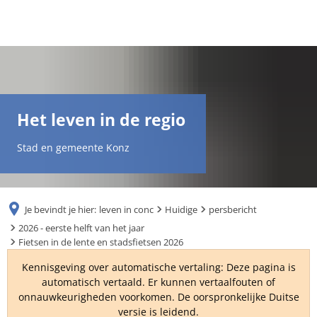
DE
AR
Het leven in de regio
EN
Stad en gemeente Konz
NL
Je bevindt je hier:
leven in conc
Huidige
persbericht
FR
2026 - eerste helft van het jaar
Fietsen in de lente en stadsfietsen 2026
TR
Kennisgeving over automatische vertaling: Deze pagina is
automatisch vertaald. Er kunnen vertaalfouten of
onnauwkeurigheden voorkomen. De oorspronkelijke Duitse
UK
versie is leidend.