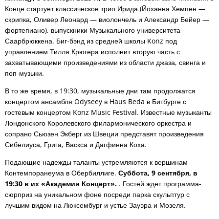
Конце стартует классическое трио Ирида (Йоханна Хемпен —
скрипка, Оливер Леонард — виолончель и Александр Бейер —
фортепиано), выпускники Музыкального университета
Саарбрюккена. Биг-бэнд из средней школы Konz под
управлением Тилля Крюгера исполнит вторую часть с
захватывающими произведениями из области джаза, свинга и
поп-музыки.
В то же время, в 19:30, музыкальные дни там продолжатся
концертом ансамбля Odyseey в Haus Beda в Битбурге с
гостевым концертом Konz Music Festival. Известные музыканты
Лондонского Королевского филармонического оркестра и
сопрано Сьюзен Экберг из Швеции представят произведения
Сибелиуса, Грига, Васкса и Дагфинна Коха.
Подающие надежды таланты устремляются к вершинам
Контемпоранеума в Обербиллиге.
Суббота, 9 сентября, в
19:30 в их «Академии Концерт».
. Гостей ждет программа-
сюрприз на уникальном фоне посреди парка скульптур с
лучшим видом на Люксембург и устье Зауэра и Мозеля.