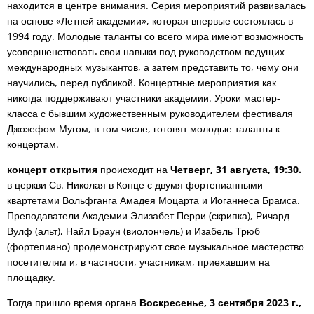
находится в центре внимания. Серия мероприятий развивалась
на основе «Летней академии», которая впервые состоялась в
1994 году. Молодые таланты со всего мира имеют возможность
усовершенствовать свои навыки под руководством ведущих
международных музыкантов, а затем представить то, чему они
научились, перед публикой. Концертные мероприятия как
никогда поддерживают участники академии. Уроки мастер-
класса с бывшим художественным руководителем фестиваля
Джозефом Мугом, в том числе, готовят молодые таланты к
концертам.
концерт открытия
происходит на
Четверг, 31 августа, 19:30.
в церкви Св. Николая в Конце с двумя фортепианными
квартетами Вольфганга Амадея Моцарта и Иоганнеса Брамса.
Преподаватели Академии Элизабет Перри (скрипка), Ричард
Вулф (альт), Найл Браун (виолончель) и Изабель Трюб
(фортепиано) продемонстрируют свое музыкальное мастерство
посетителям и, в частности, участникам, приехавшим на
площадку.
Тогда пришло время органа
Воскресенье, 3 сентября 2023 г.,