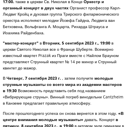
17:00.
также в церкви Св. Николая в Конце
Оркестр и
органный концерт в двух частях
Органист профессор Карл-
Людвиг Кройц и духовая группа Трирского филармонического
оркестра исполняют мелодии Йозефа Гайдна, Людвига ван
Бетховена, Вольфганга А. Моцарта, Рихарда Штрауса и
Иоахима Райденбаха.
"мастер-концерт"
в
Вторник, 5 сентября 2023 г., 19:00
в
церкви Святого Николая все о Франце Шуберте. Всемирно
известный квартет Prazak из Праги вместе с Найлом Брауном
представляют Струнный квартет № 14 ре минор и Струнный
квинтет до мажор.
В
Четверг, 7 сентября 2023 г.
, затем получите
молодые
струнные музыканты со всего мира из академии мастеров
в 19:30
Возможность представить себя под названием
«Вибрирующие струны». Винный погреб винодельни Cantzheim
в Канземе предлагает правильную атмосферу.
После прошлогоднего успеха он снова вернется в этом году.
«В
центре внимания молодые музыканты»
давать. Концерт
в
пятницу, 8 сентября 2023 г., в 19:00
в актовом зале гимназии в