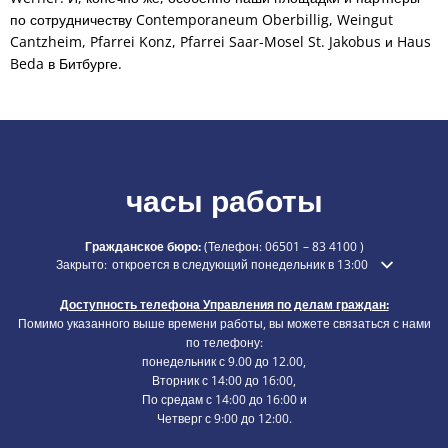
по сотрудничеству Contemporaneum Oberbillig, Weingut
Cantzheim, Pfarrei Konz, Pfarrei Saar-Mosel St. Jakobus и Haus
Beda в Битбурге.
часы работы
Гражданское бюро:
(Телефон:
06501 – 83 4100
)
Нажмите, чтобы скрыть дополнительное время открытия или закры
Закрыто:
откроется в следующий понедельник в 13:00
Доступность телефона Управления по делам граждан:
Помимо указанного выше времени работы, вы можете связаться с нами
по телефону:
понедельник с 9.00 до 12.00,
Вторник с 14:00 до 16:00,
По средам с 14:00 до 16:00 и
Четверг с 9:00 до 12:00.