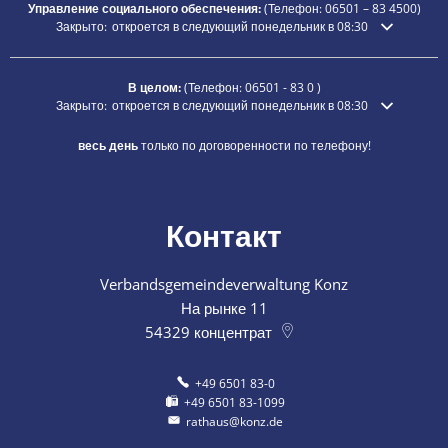
Управление социального обеспечения:
(Телефон:
06501 – 83
4500)
Нажмите, чтобы скрыть дополнительное время открытия или закры
Закрыто:
откроется в следующий понедельник в 08:30
В целом:
(Телефон:
06501 - 83 0
)
Нажмите, чтобы скрыть дополнительное время открытия или закры
Закрыто:
откроется в следующий понедельник в 08:30
весь день
только по договоренности по телефону!
Контакт
Verbandsgemeindeverwaltung Konz
На рынке 11
54329
концентрат
+49 6501 83-0
+49 6501 83-1099
rathaus@konz.de