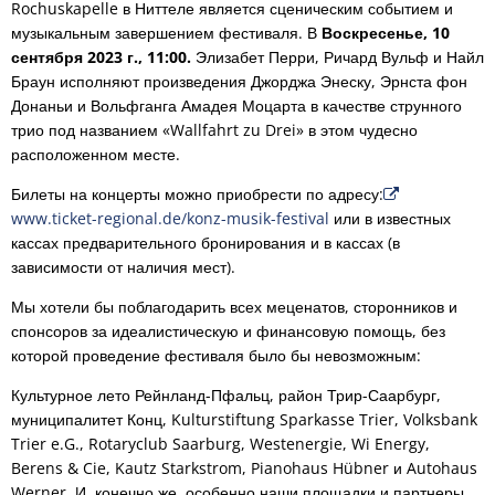
Rochuskapelle в Ниттеле является сценическим событием и
музыкальным завершением фестиваля. В
Воскресенье, 10
сентября 2023 г., 11:00.
Элизабет Перри, Ричард Вульф и Найл
Браун исполняют произведения Джорджа Энеску, Эрнста фон
Донаньи и Вольфганга Амадея Моцарта в качестве струнного
трио под названием «Wallfahrt zu Drei» в этом чудесно
расположенном месте.
Билеты на концерты можно приобрести по адресу:
www.ticket-regional.de/konz-musik-festival
или в известных
кассах предварительного бронирования и в кассах (в
зависимости от наличия мест).
Мы хотели бы поблагодарить всех меценатов, сторонников и
спонсоров за идеалистическую и финансовую помощь, без
которой проведение фестиваля было бы невозможным:
Культурное лето Рейнланд-Пфальц, район Трир-Саарбург,
муниципалитет Конц, Kulturstiftung Sparkasse Trier, Volksbank
Trier e.G., Rotaryclub Saarburg, Westenergie, Wi Energy,
Berens & Cie, Kautz Starkstrom, Pianohaus Hübner и Autohaus
Werner. И, конечно же, особенно наши площадки и партнеры