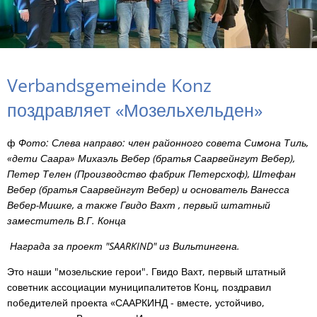
Verbandsgemeinde Konz
поздравляет «Мозельхельден»
ф
Фото: Слева направо: член районного совета Симона Тиль,
«дети Саара» Михаэль Вебер (братья Саарвейнгут Вебер),
Петер Телен (Производство фабрик Петерсхоф), Штефан
Вебер (братья Саарвейнгут Вебер) и основатель Ванесса
Вебер-Мишке, а также Гвидо Вахт , первый штатный
заместитель В.Г. Конца
Награда за проект "SAARKIND" из Вильтингена.
Это наши "мозельские герои". Гвидо Вахт, первый штатный
советник ассоциации муниципалитетов Конц, поздравил
победителей проекта «СААРКИНД - вместе, устойчиво,