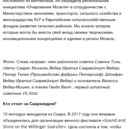
постоянно» из Вилтингена. Их наградила региональная
инициатива «Очарование Мозеля» в сотрудничестве с
Министерством экономики, транспорта, сельского хозяйства и
виноградарства RLP и Европейским сельскохозяйственным
фондом развития сельских районов. Мы искали актеров,
которые могли бы внести свой вклад своими творческими,
инновационными концепциями и идеями в регион Мозель.
Фото: Слева направо: член районного совета Симона Тиль,
«дети Саара» Михаэль Вебер (братья Саарвейнгут Вебер),
Петер Телен (Производство фабрики Петерсхоф), Штефан
Вебер (братья Саарвейнгут Вебер) и основатель Ванесса
Вебер-Мишке, а также Гвидо Вахт , первый штатный
советник VG Konz
Кто стоит за Сааркиндом?
10 молодых виноделов из Саара. В 2017 году они впервые
объединились для организации винного фестиваля «Sound and
Shine on the Wiltinger Saarufer». Цель состояла в том, чтобы