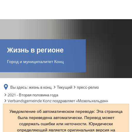
DE
AR
Жизнь в регионе
EN
Город и муниципалитет Конц
NL
Вы здесь:
жизнь в конц.
Текущий
пресс-релиз
FR
2021 - Вторая половина года
Verbandsgemeinde Konz поздравляет «Мозельхельден»
TR
Уведомление об автоматическом переводе: Эта страница
была переведена автоматически. Перевод может
содержать ошибки или неточности. Юридически
UK
определяющей является оригинальная версия на