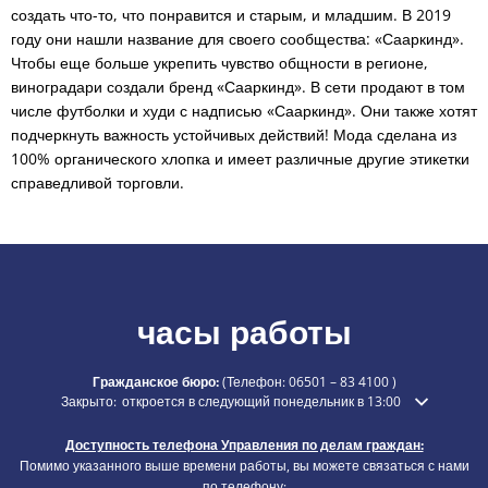
создать что-то, что понравится и старым, и младшим. В 2019
году они нашли название для своего сообщества: «Сааркинд».
Чтобы еще больше укрепить чувство общности в регионе,
виноградари создали бренд «Сааркинд». В сети продают в том
числе футболки и худи с надписью «Сааркинд». Они также хотят
подчеркнуть важность устойчивых действий! Мода сделана из
100% органического хлопка и имеет различные другие этикетки
справедливой торговли.
часы работы
Гражданское бюро:
(Телефон:
06501 – 83 4100
)
Нажмите, чтобы скрыть дополнительное время открытия или закры
Закрыто:
откроется в следующий понедельник в 13:00
Доступность телефона Управления по делам граждан:
Помимо указанного выше времени работы, вы можете связаться с нами
по телефону: