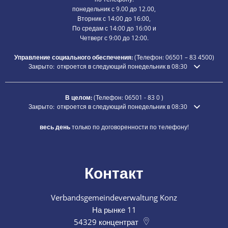
понедельник с 9.00 до 12.00,
Вторник с 14:00 до 16:00,
По средам с 14:00 до 16:00 и
Четверг с 9:00 до 12:00.
Управление социального обеспечения:
(Телефон:
06501 – 83
4500)
Нажмите, чтобы скрыть дополнительное время открытия или закры
Закрыто:
откроется в следующий понедельник в 08:30
В целом:
(Телефон:
06501 - 83 0
)
Нажмите, чтобы скрыть дополнительное время открытия или закры
Закрыто:
откроется в следующий понедельник в 08:30
весь день
только по договоренности по телефону!
Контакт
Verbandsgemeindeverwaltung Konz
На рынке 11
54329
концентрат