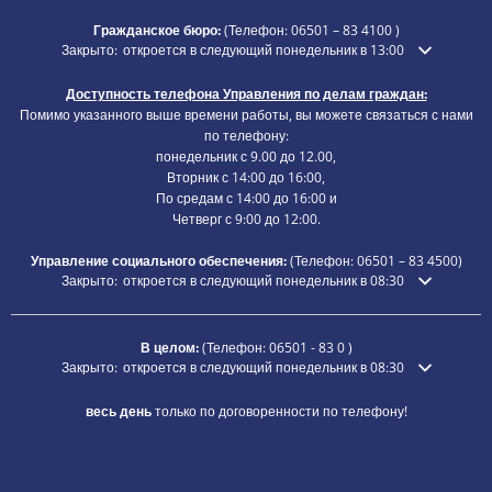
Гражданское бюро:
(Телефон:
06501 – 83 4100
)
Нажмите, чтобы скрыть дополнительное время открытия или закры
Закрыто:
откроется в следующий понедельник в 13:00
Доступность телефона Управления по делам граждан:
Помимо указанного выше времени работы, вы можете связаться с нами
по телефону:
понедельник с 9.00 до 12.00,
Вторник с 14:00 до 16:00,
По средам с 14:00 до 16:00 и
Четверг с 9:00 до 12:00.
Управление социального обеспечения:
(Телефон:
06501 – 83
4500)
Нажмите, чтобы скрыть дополнительное время открытия или закры
Закрыто:
откроется в следующий понедельник в 08:30
В целом:
(Телефон:
06501 - 83 0
)
Нажмите, чтобы скрыть дополнительное время открытия или закры
Закрыто:
откроется в следующий понедельник в 08:30
весь день
только по договоренности по телефону!