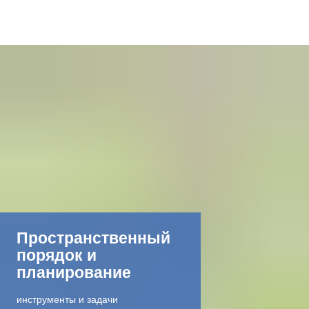
DE
AR
EN
NL
FR
Пространственный
порядок и
TR
планирование
UK
инструменты и задачи