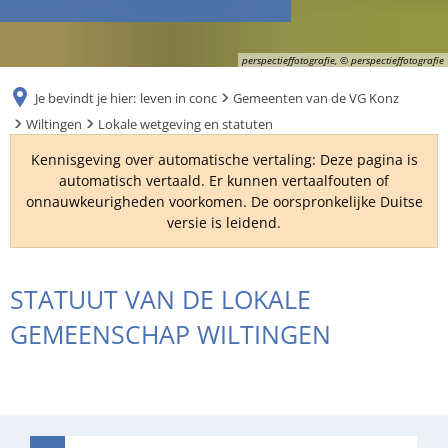
RU
perspectieffotografie, © perspectieffotografie
Je bevindt je hier:
leven in conc
Gemeenten van de VG Konz
Wiltingen
Lokale wetgeving en statuten
Kennisgeving over automatische vertaling: Deze pagina is
automatisch vertaald. Er kunnen vertaalfouten of
onnauwkeurigheden voorkomen. De oorspronkelijke Duitse
versie is leidend.
Lokale
STATUUT VAN DE LOKALE
wetgeving
GEMEENSCHAP WILTINGEN
en
statuten