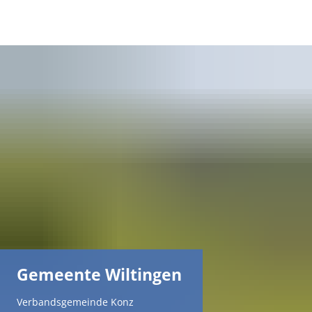
DE
AR
EN
NL
FR
TR
Gemeente Wiltingen
UK
Verbandsgemeinde Konz