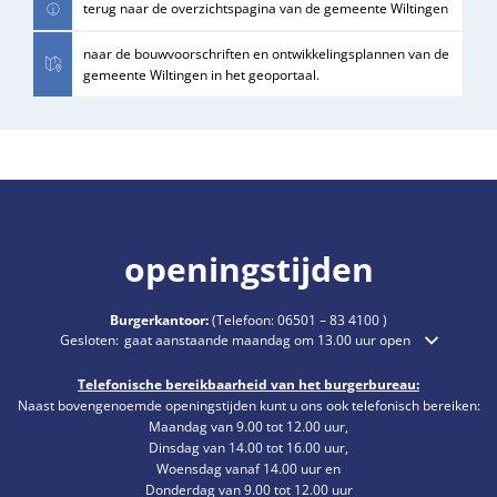
terug naar de overzichtspagina van de gemeente Wiltingen
naar de bouwvoorschriften en ontwikkelingsplannen van de
gemeente Wiltingen in het geoportaal.
openingstijden
Burgerkantoor:
(Telefoon:
06501 – 83 4100
)
Klik om extra openings- of sluitingstijden te verbergen
Gesloten:
gaat aanstaande maandag om 13.00 uur open
Telefonische bereikbaarheid van het burgerbureau:
Naast bovengenoemde openingstijden kunt u ons ook telefonisch bereiken:
Maandag van 9.00 tot 12.00 uur,
Dinsdag van 14.00 tot 16.00 uur,
Woensdag vanaf 14.00 uur en
Donderdag van 9.00 tot 12.00 uur