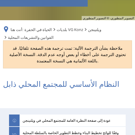
RU
التصوير المنظوري، © التصوير المنظوري
ويلتينجن
بلديات VG Konz
الحياة في الحفرة
أنت هنا:
القوانين والتشريعات المحلية
ملاحظة بشأن الترجمة الآلية: تمت ترجمة هذه الصفحة تلقائيًا. قد
تحتوي الترجمة على أخطاء أو بعض أوجه عدم الدقة. النسخة الأصلية
باللغة الألمانية هي النسخة المعتمدة.
النظام الأساسي للمجتمع المحلي ذابل
القوانين
والتشريعات
المحلية
عودة إلى صفحة النظرة العامة للمجتمع المحلي في ويلتينجن
وفقًا للوائح تخطيط البناء وخطط التطوير الخاصة بالسلطة المحلية