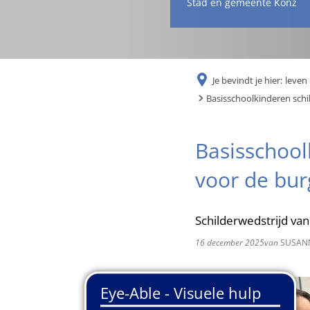
Stad en gemeente Konz
Je bevindt je hier:
leven 
Basisschoolkinderen sch
Basisschool
voor de bu
Schilderwedstrijd va
16 december 2025
van
SUSAN