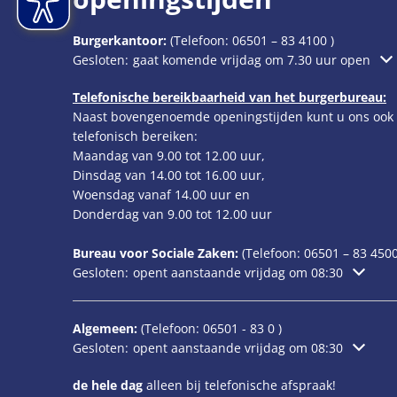
Burgerkantoor:
(Telefoon:
06501 – 83 4100
)
Klik om extra openings- of sluitingstijden te verbergen
Gesloten:
gaat komende vrijdag om 7.30 uur open
Telefonische bereikbaarheid van het burgerbureau:
Naast bovengenoemde openingstijden kunt u ons ook
telefonisch bereiken:
Maandag van 9.00 tot 12.00 uur,
Dinsdag van 14.00 tot 16.00 uur,
Woensdag vanaf 14.00 uur en
Donderdag van 9.00 tot 12.00 uur
Bureau voor Sociale Zaken:
(Telefoon:
06501 – 83
4500
Klik om extra openings- of sluitingstijden te verbergen
Gesloten:
opent aanstaande vrijdag om 08:30
Algemeen:
(Telefoon:
06501 - 83 0
)
Klik om extra openings- of sluitingstijden te verbergen
Gesloten:
opent aanstaande vrijdag om 08:30
de hele dag
alleen bij telefonische afspraak!