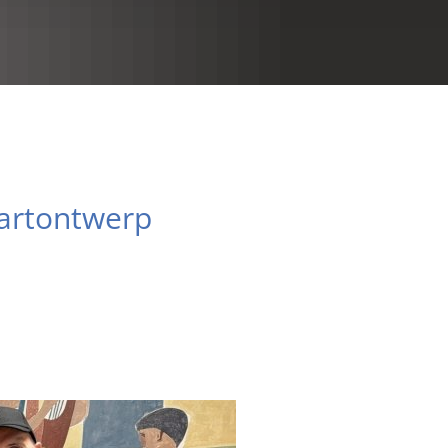
RU
aartontwerp