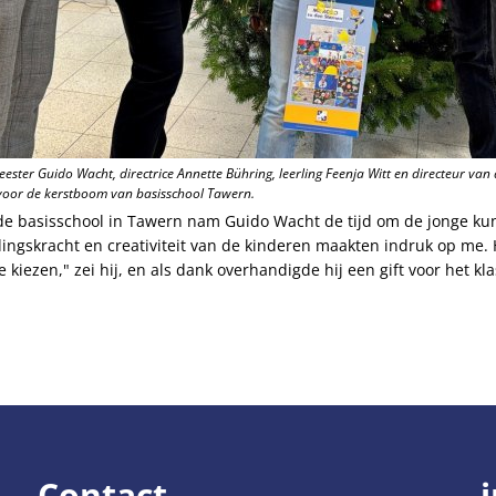
eester Guido Wacht, directrice Annette Bühring, leerling Feenja Witt en directeur va
 voor de kerstboom van basisschool Tawern.
 de basisschool in Tawern nam Guido Wacht de tijd om de jonge kun
ngskracht en creativiteit van de kinderen maakten indruk op me. 
 kiezen," zei hij, en als dank overhandigde hij een gift voor het kl
Contact