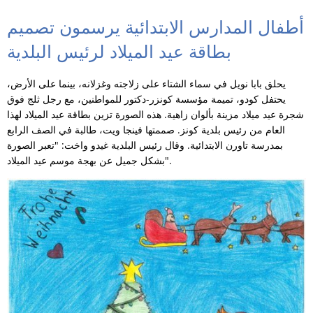
أطفال المدارس الابتدائية يرسمون تصميم
بطاقة عيد الميلاد لرئيس البلدية
يحلق بابا نويل في سماء الشتاء على زلاجته وغزلانه، بينما على الأرض،
يحتفل كودو، تميمة مؤسسة كونزر-دكتور للمواطنين، مع رجل ثلج فوق
شجرة عيد ميلاد مزينة بألوان زاهية. هذه الصورة تزين بطاقة عيد الميلاد لهذا
العام من رئيس بلدية كونز. صممتها فينجا ويت، طالبة في الصف الرابع
بمدرسة تاورن الابتدائية. وقال رئيس البلدية غيدو واخت: "تعبر الصورة
بشكل جميل عن بهجة موسم عيد الميلاد".