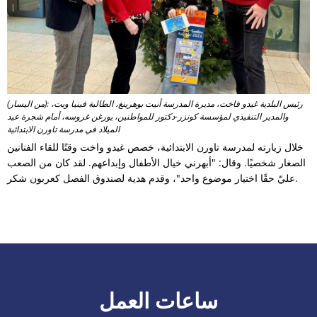
(من اليسار): رئيس البلدية غيدو فاخت، مديرة المدرسة أنيت بوهرينغ، الطالبة فينيا ويت،
والمدير التنفيذي لمؤسسة كونزر-دكتور للمواطنين، يورغن غروسه، أمام شجرة عيد
الميلاد في مدرسة تاورن الابتدائية
خلال زيارته لمدرسة تاورن الابتدائية، خصص غيدو واخت وقتًا للقاء الفنانين
الصغار شخصيًا. وقال: "أبهرني خيال الأطفال وإبداعهم. لقد كان من الصعب
عليّ حقًا اختيار موضوع واحد"، وقدم هدية لصندوق الفصل كعربون شكر.
ساعات العمل