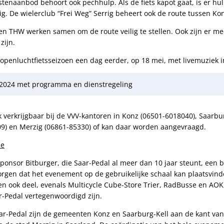
stenaanbod behoort ook pechhulp. Als de fiets kapot gaat, is er hu
g. De wielerclub “Frei Weg” Serrig beheert ook de route tussen Ko
 en THW werken samen om de route veilig te stellen. Ook zijn er 
zijn.
 openluchtfietsseizoen een dag eerder, op 18 mei, met livemuziek i
 2024 met programma en dienstregeling
ok verkrijgbaar bij de VVV-kantoren in Konz (06501-6018040), Saarbu
9) en Merzig (06861-85330) of kan daar worden aangevraagd.
ie
ponsor Bitburger, die Saar-Pedal al meer dan 10 jaar steunt, een 
zorgen dat het evenement op de gebruikelijke schaal kan plaatsvind
en ook deel, evenals Multicycle Cube-Store Trier, RadBusse en AOK
r-Pedal vertegenwoordigd zijn.
ar-Pedal zijn de gemeenten Konz en Saarburg-Kell aan de kant van 