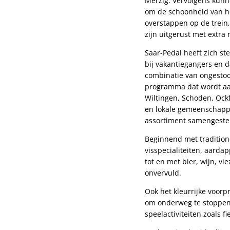
Merzig. Vervolgens kunn
om de schoonheid van het
overstappen op de trein, 
zijn uitgerust met extra 
Saar-Pedal heeft zich st
bij vakantiegangers en 
combinatie van ongestoor
programma dat wordt aan
Wiltingen, Schoden, Ock
en lokale gemeenschapp
assortiment samengeste
Beginnend met traditione
visspecialiteiten, aarda
tot en met bier, wijn, vi
onvervuld.
Ook het kleurrijke voor
om onderweg te stoppen. 
speelactiviteiten zoals f