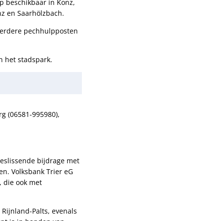
lp beschikbaar in Konz,
nz en Saarhölzbach.
meerdere pechhulpposten
n het stadspark.
rg (06581-995980),
beslissende bijdrage met
en. Volksbank Trier eG
, die ook met
Rijnland-Palts, evenals