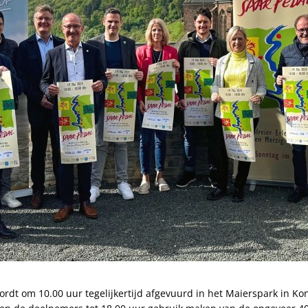
wordt om 10.00 uur tegelijkertijd afgevuurd in het Maierspark in Ko