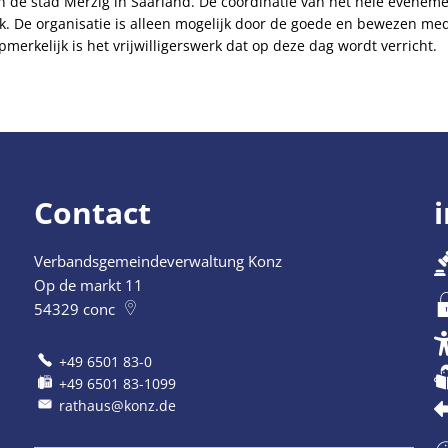
 de stad Merzig in Saarland. De coördinatie van het hele eveneme
k. De organisatie is alleen mogelijk door de goede en bewezen me
merkelijk is het vrijwilligerswerk dat op deze dag wordt verricht.
Contact
Verbandsgemeindeverwaltung Konz
t 12:30 uur
Op de markt 11
54329
conc
+49 6501 83-0
+49 6501 83-1099
rathaus@konz.de