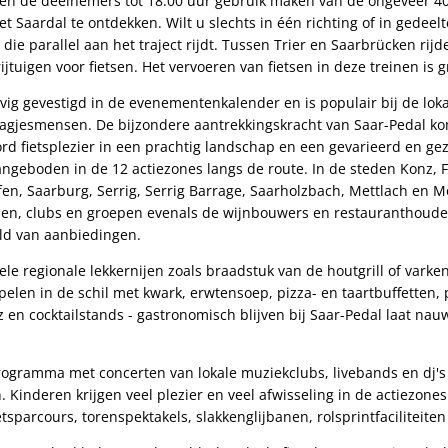
en de deelnemers tot 18.00 uur gebruik maken van de ongeveer 40
 Saardal te ontdekken. Wilt u slechts in één richting of in gedeel
die parallel aan het traject rijdt. Tussen Trier en Saarbrücken rijd
rijtuigen voor fietsen. Het vervoeren van fietsen in deze treinen is g
evig gevestigd in de evenementenkalender en is populair bij de lok
dagjesmensen. De bijzondere aantrekkingskracht van Saar-Pedal kom
d fietsplezier in een prachtig landschap en een gevarieerd en gez
geboden in de 12 actiezones langs de route. In de steden Konz, F
fen, Saarburg, Serrig, Serrig Barrage, Saarholzbach, Mettlach en 
en, clubs en groepen evenals de wijnbouwers en restauranthoude
ld van aanbiedingen.
le regionale lekkernijen zoals braadstuk van de houtgrill of varke
ppelen in de schil met kwark, erwtensoep, pizza- en taartbuffetten
ez en cocktailstands - gastronomisch blijven bij Saar-Pedal laat na
programma met concerten van lokale muziekclubs, livebands en dj'
Kinderen krijgen veel plezier en veel afwisseling in de actiezones
ietsparcours, torenspektakels, slakkenglijbanen, rolsprintfaciliteite