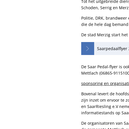
Tot het uitgebreide dien
Schoden, Serrig en Merzi
Politie, DRK, brandweer
die de hele dag bemand 
De stad Merzig start het
Saarpedaalflyer
De Saar Pedal-flyer is o
Mettlach (06865-9115100
sponsoring en organisat
Bovenal levert de hoofds
zijn inzet om ervoor te 
en SaarRiesling e.V nem
informatiestands op Saa
De organisatoren van Sa