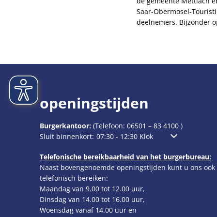
de gemeente Mettlach en
Saar-Obermosel-Touristi
deelnemers. Bijzonder op
openingstijden
Burgerkantoor:
(Telefoon:
06501 – 83 4100
)
Klik om extra openings- of sluitingstijden te verbergen
Sluit binnenkort:
07:30
-
12:30
Klok
Van 7:30 uur to
Telefonische bereikbaarheid van het burgerbureau:
Naast bovengenoemde openingstijden kunt u ons ook
telefonisch bereiken:
Maandag van 9.00 tot 12.00 uur,
Dinsdag van 14.00 tot 16.00 uur,
Woensdag vanaf 14.00 uur en