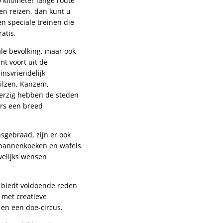
 kilometer lange route
ten reizen, dan kunt u
en speciale treinen die
ratis.
ale bevolking, maar ook
t voort uit de
insvriendelijk
ilzen, Kanzem,
Merzig hebben de steden
rs een breed
nsgebraad, zijn er ook
, pannenkoeken en wafels
uwelijks wensen
s biedt voldoende reden
 met creatieve
n en een doe-circus.