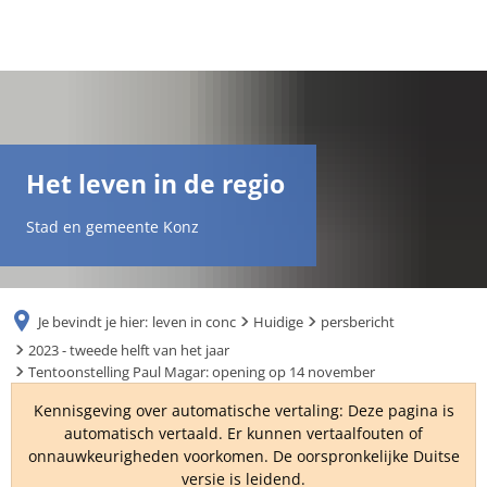
DE
AR
Het leven in de regio
EN
Stad en gemeente Konz
NL
Je bevindt je hier:
leven in conc
Huidige
persbericht
FR
2023 - tweede helft van het jaar
Tentoonstelling Paul Magar: opening op 14 november
TR
Kennisgeving over automatische vertaling: Deze pagina is
automatisch vertaald. Er kunnen vertaalfouten of
onnauwkeurigheden voorkomen. De oorspronkelijke Duitse
UK
versie is leidend.