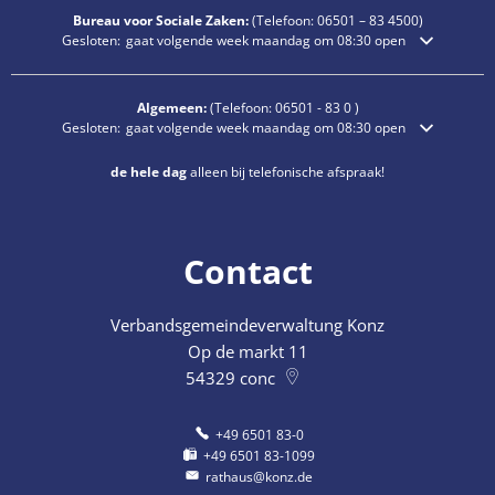
Bureau voor Sociale Zaken:
(Telefoon:
06501 – 83
4500)
Klik om extra openings- of sluitingstijden te verbergen
Gesloten:
gaat volgende week maandag om 08:30 open
Algemeen:
(Telefoon:
06501 - 83 0
)
Klik om extra openings- of sluitingstijden te verbergen
Gesloten:
gaat volgende week maandag om 08:30 open
de hele dag
alleen bij telefonische afspraak!
Contact
Verbandsgemeindeverwaltung Konz
Op de markt 11
54329
conc
+49 6501 83-0
+49 6501 83-1099
rathaus@konz.de