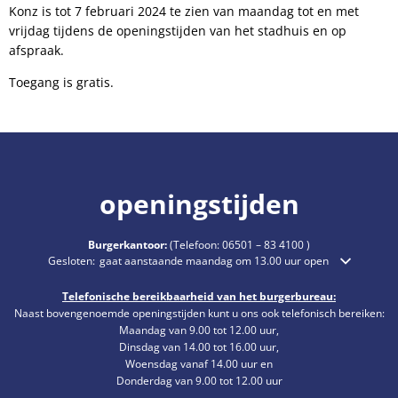
Konz is tot 7 februari 2024 te zien van maandag tot en met
vrijdag tijdens de openingstijden van het stadhuis en op
afspraak.
Toegang is gratis.
openingstijden
Burgerkantoor:
(Telefoon:
06501 – 83 4100
)
Klik om extra openings- of sluitingstijden te verbergen
Gesloten:
gaat aanstaande maandag om 13.00 uur open
Telefonische bereikbaarheid van het burgerbureau:
Naast bovengenoemde openingstijden kunt u ons ook telefonisch bereiken:
Maandag van 9.00 tot 12.00 uur,
Dinsdag van 14.00 tot 16.00 uur,
Woensdag vanaf 14.00 uur en
Donderdag van 9.00 tot 12.00 uur