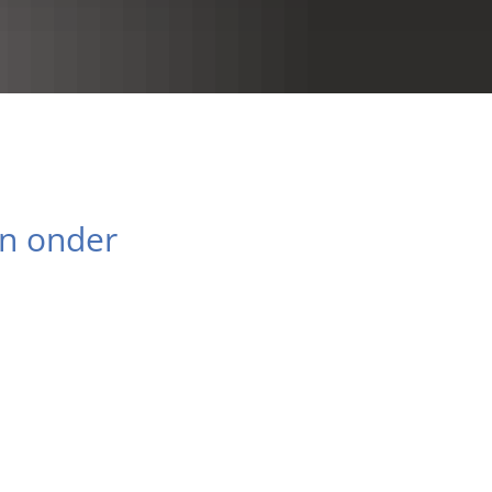
RU
rn onder