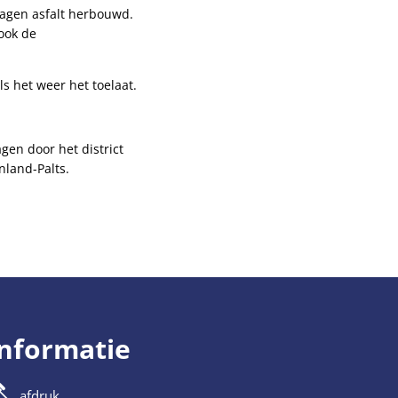
lagen asfalt herbouwd.
ook de
ls het weer het toelaat.
en door het district
nland-Palts.
informatie
afdruk