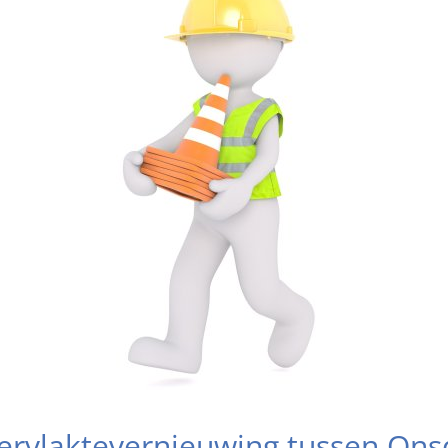
ervlaktevernieuwing tussen Ons