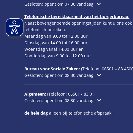
Klik om extra openings- of sluitingstijden te verbergen
Gesloten:
opent om 07:30 vandaag
Telefonische bereikbaarheid van het burgerbureau:
Naast bovengenoemde openingstijden kunt u ons ook
telefonisch bereiken:
Maandag van 9.00 tot 12.00 uur,
Dinsdag van 14.00 tot 16.00 uur,
Woensdag vanaf 14.00 uur en
Donderdag van 9.00 tot 12.00 uur
Bureau voor Sociale Zaken:
(Telefoon:
06501 – 83
4500
Klik om extra openings- of sluitingstijden te verbergen
Gesloten:
opent om 08:30 vandaag
Algemeen:
(Telefoon:
06501 - 83 0
)
Klik om extra openings- of sluitingstijden te verbergen
Gesloten:
opent om 08:30 vandaag
de hele dag
alleen bij telefonische afspraak!