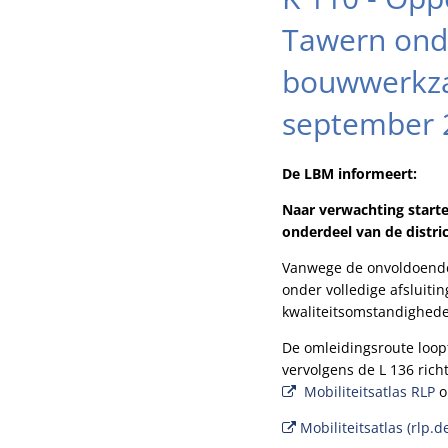
Tawern onder
bouwwerkza
september 
De LBM informeert:
Naar verwachting start
onderdeel van de distr
Vanwege de onvoldoend
onder volledige afsluiti
kwaliteitsomstandighed
De omleidingsroute loopt
vervolgens de L 136 rich
Mobiliteitsatlas RLP
o
Mobiliteitsatlas (rlp.d