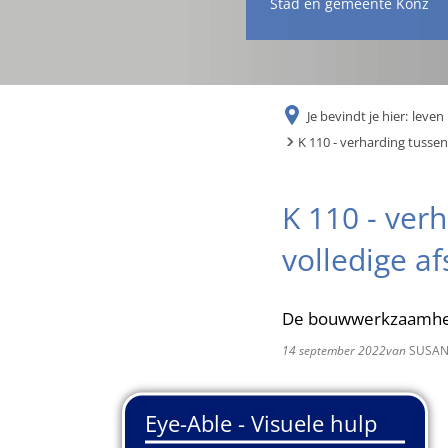
Stad en gemeente Konz
Je bevindt je hier:
leven 
K 110 - verharding tussen
K 110 - ver
volledige af
De bouwwerkzaamhed
14 september 2022
van
SUSAN