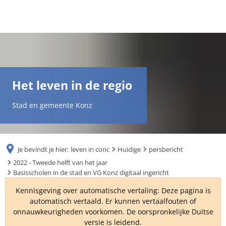
DE
AR
Het leven in de regio
EN
Stad en gemeente Konz
NL
Je bevindt je hier:
leven in conc
Huidige
persbericht
FR
2022 - Tweede helft van het jaar
Basisscholen in de stad en VG Konz digitaal ingericht
TR
Kennisgeving over automatische vertaling: Deze pagina is
automatisch vertaald. Er kunnen vertaalfouten of
onnauwkeurigheden voorkomen. De oorspronkelijke Duitse
UK
versie is leidend.