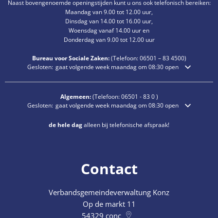
Naast bovengenoemde openingstijden kunt u ons ook telefonisch bereiken:
Maandag van 9.00 tot 12.00 uur,
Dinsdag van 14.00 tot 16.00 uur,
Woensdag vanaf 14.00 uur en
Donderdag van 9.00 tot 12.00 uur
Bureau voor Sociale Zaken:
(Telefoon:
06501 – 83
4500)
Klik om extra openings- of sluitingstijden te verbergen
Gesloten:
gaat volgende week maandag om 08:30 open
Algemeen:
(Telefoon:
06501 - 83 0
)
Klik om extra openings- of sluitingstijden te verbergen
Gesloten:
gaat volgende week maandag om 08:30 open
de hele dag
alleen bij telefonische afspraak!
Contact
Verbandsgemeindeverwaltung Konz
Op de markt 11
54329
conc