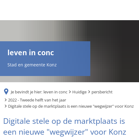
DE
AR
leven in conc
EN
Stad en gemeente Konz
NL
Je bevindt je hier:
leven in conc
Huidige
persbericht
FR
2022 - Tweede helft van het jaar
Digitale stele op de marktplaats is een nieuwe "wegwijzer" voor Konz
TR
Digitale stele op de marktplaats is
een nieuwe "wegwijzer" voor Konz
UK