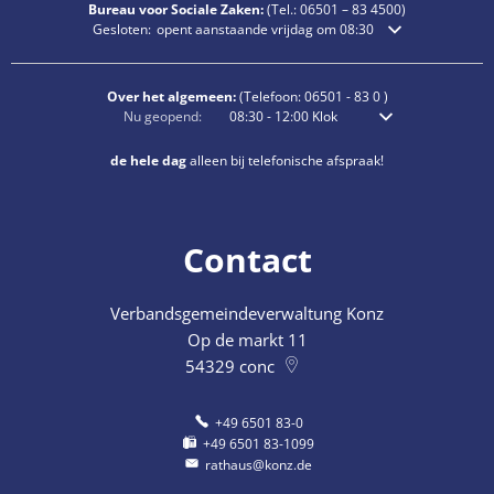
Bureau voor Sociale Zaken:
(Tel.:
06501 – 83
4500)
Klik om extra openings- of sluitingstijden te verbergen
Gesloten:
opent aanstaande vrijdag om 08:30
Over het algemeen:
(Telefoon:
06501 - 83 0
)
Klik om extra openings- of sluitingstijden te verbergen
Nu geopend:
08:30
-
12:00
Klok
Van 8:30 uur tot 12:0
de hele dag
alleen bij telefonische afspraak!
Contact
Verbandsgemeindeverwaltung Konz
Op de markt 11
54329
conc
+49 6501 83-0
+49 6501 83-1099
rathaus@konz.de