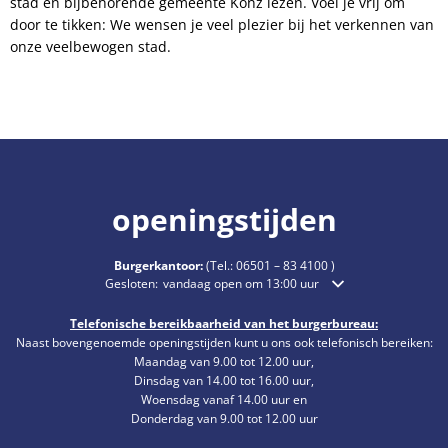
stad en bijbehorende gemeente Konz lezen. Voel je vrij om
door te tikken: We wensen je veel plezier bij het verkennen van
onze veelbewogen stad.
openingstijden
Burgerkantoor:
(Tel.:
06501 – 83 4100
)
Klik om extra openings- of sluitingstijden te verbergen
Gesloten:
vandaag open om 13:00 uur
Telefonische bereikbaarheid van het burgerbureau:
Naast bovengenoemde openingstijden kunt u ons ook telefonisch bereiken:
Maandag van 9.00 tot 12.00 uur,
Dinsdag van 14.00 tot 16.00 uur,
Woensdag vanaf 14.00 uur en
Donderdag van 9.00 tot 12.00 uur