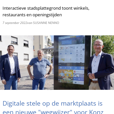
Interactieve stadsplattegrond toont winkels,
RU
restaurants en openingstijden
7 september 2022
van
SUSANNE NENNO
Digitale stele op de marktplaats is
een nieuwe "wegwijzer" voor Konz