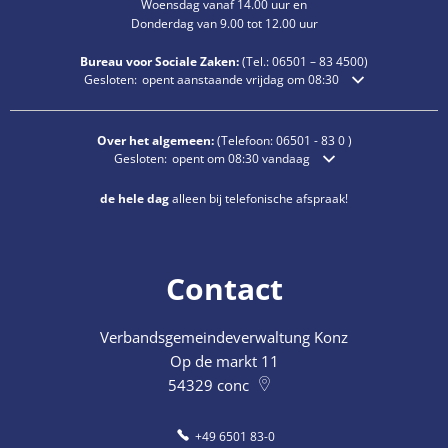
Woensdag vanaf 14.00 uur en
Donderdag van 9.00 tot 12.00 uur
Bureau voor Sociale Zaken:
(Tel.:
06501 – 83
4500)
Klik om extra openings- of sluitingstijden te verbergen
Gesloten:
opent aanstaande vrijdag om 08:30
Over het algemeen:
(Telefoon:
06501 - 83 0
)
Klik om extra openings- of sluitingstijden te verbergen
Gesloten:
opent om 08:30 vandaag
de hele dag
alleen bij telefonische afspraak!
Contact
Verbandsgemeindeverwaltung Konz
Op de markt 11
54329
conc
+49 6501 83-0