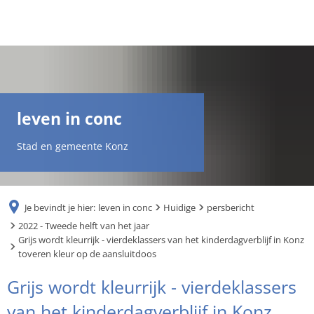
DE
AR
leven in conc
EN
Stad en gemeente Konz
NL
Je bevindt je hier:
leven in conc
Huidige
persbericht
FR
2022 - Tweede helft van het jaar
Grijs wordt kleurrijk - vierdeklassers van het kinderdagverblijf in Konz
toveren kleur op de aansluitdoos
TR
Grijs wordt kleurrijk - vierdeklassers
UK
van het kinderdagverblijf in Konz