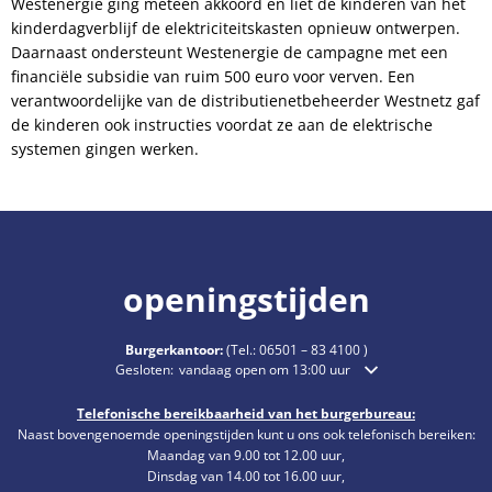
Westenergie ging meteen akkoord en liet de kinderen van het
kinderdagverblijf de elektriciteitskasten opnieuw ontwerpen.
Daarnaast ondersteunt Westenergie de campagne met een
financiële subsidie van ruim 500 euro voor verven. Een
verantwoordelijke van de distributienetbeheerder Westnetz gaf
de kinderen ook instructies voordat ze aan de elektrische
systemen gingen werken.
openingstijden
Burgerkantoor:
(Tel.:
06501 – 83 4100
)
Klik om extra openings- of sluitingstijden te verbergen
Gesloten:
vandaag open om 13:00 uur
Telefonische bereikbaarheid van het burgerbureau:
Naast bovengenoemde openingstijden kunt u ons ook telefonisch bereiken:
Maandag van 9.00 tot 12.00 uur,
Dinsdag van 14.00 tot 16.00 uur,