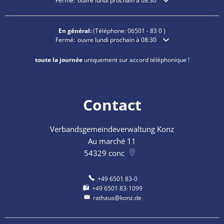
Cliquez pour masquer les heures d'ouverture ou de fermetu
Fermé:
ouvre lundi prochain à 08:30
En général:
(Téléphone:
06501 - 83 0
)
Cliquez pour masquer les heures d'ouverture ou de fermetu
Fermé:
ouvre lundi prochain à 08:30
toute la journée
uniquement sur accord téléphonique !
Contact
Verbandsgemeindeverwaltung Konz
Au marché 11
54329
conc
+49 6501 83-0
+49 6501 83-1099
rathaus@konz.de