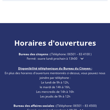
Horaires d'ouvertures
Bureau des citoyens :
(Téléphone:
06501 – 83 4100
)
Cliquez pour masquer les heures d'ouverture ou de fermetu
Fermé:
ouvre lundi prochain à 13h00
Disponibilité téléphonique du Bureau du Citoyen :
En plus des horaires d'ouverture mentionnés ci-dessus, vous pouvez nous
joindre par téléphone :
Le lundi de 9h à 12h,
le mardi de 14h à 16h,
Les mercredis de 14h à 16h
Les jeudis de 9h à 12h
Bureau des affaires sociales :
(Téléphone:
06501 – 83
4500)