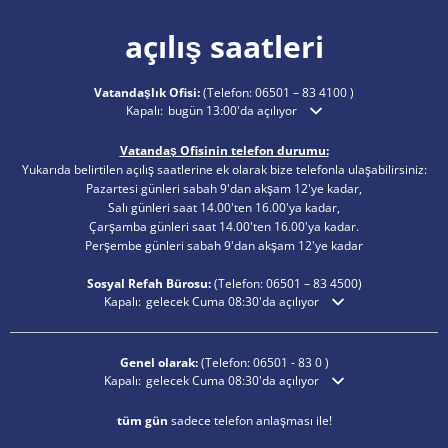
açılış saatleri
Vatandaşlık Ofisi:
(Telefon:
06501 – 83 4100
)
Ek açılış veya kapanış saatlerini gizlemek için tıklayın
Kapalı:
bugün 13:00'da açılıyor
Vatandaş Ofisinin telefon durumu:
Yukarıda belirtilen açılış saatlerine ek olarak bize telefonla ulaşabilirsiniz:
Pazartesi günleri sabah 9'dan akşam 12'ye kadar,
Salı günleri saat 14.00'ten 16.00'ya kadar,
Çarşamba günleri saat 14.00'ten 16.00'ya kadar.
Perşembe günleri sabah 9'dan akşam 12'ye kadar
Sosyal Refah Bürosu:
(Telefon:
06501 – 83
4500)
Ek açılış veya kapanış saatlerini gizlemek için tıklayın
Kapalı:
gelecek Cuma 08:30'da açılıyor
Genel olarak:
(Telefon:
06501 - 83 0
)
Ek açılış veya kapanış saatlerini gizlemek için tıklayın
Kapalı:
gelecek Cuma 08:30'da açılıyor
tüm gün
sadece telefon anlaşması ile!