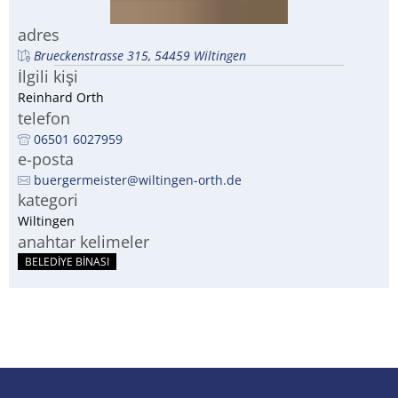
RU
adres
Brueckenstrasse 315, 54459 Wiltingen
İlgili kişi
Reinhard Orth
telefon
06501 6027959
e-posta
buergermeister@wiltingen-orth.de
kategori
Wiltingen
anahtar kelimeler
BELEDIYE BINASI