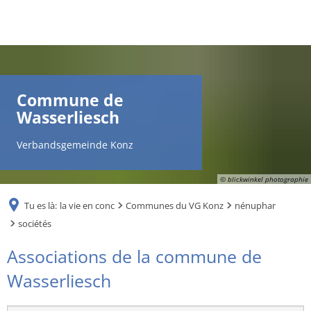
DE
AR
Commune de
Wasserliesch
EN
Verbandsgemeinde Konz
NL
© blickwinkel photographie
Tu es là:
la vie en conc
Communes du VG Konz
nénuphar
FR
sociétés
sociétés
Associations de la commune de
TR
Wasserliesch
UK