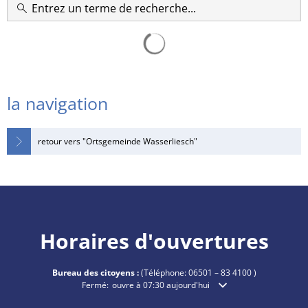
RU
la navigation
retour vers "Ortsgemeinde Wasserliesch"
Horaires d'ouvertures
Bureau des citoyens :
(Téléphone:
06501 – 83 4100
)
Cliquez pour masquer les heures d'ouverture ou de ferme
Fermé:
ouvre à 07:30 aujourd'hui