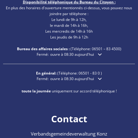
Disponibilité téléphonique du Bureau du Citoyen :
En plus des horaires d'ouverture mentionnés ci-dessus, vous pouvez nous
joindre par téléphone :
Le lundi de 9h à 12h,
le mardi de 14h à 16h,
Les mercredis de 14h à 16h
Les jeudis de 9h à 12h
Bureau des affaires sociales :
(Téléphone:
06501 – 83
4500)
Cliquez pour masquer les heures d'ouverture ou de ferme
Fermé:
ouvre à 08:30 aujourd'hui
En général:
(Téléphone:
06501 - 83 0
)
Cliquez pour masquer les heures d'ouverture ou de ferme
Fermé:
ouvre à 08:30 aujourd'hui
toute la journée
uniquement sur accord téléphonique !
Contact
Verbandsgemeindeverwaltung Konz