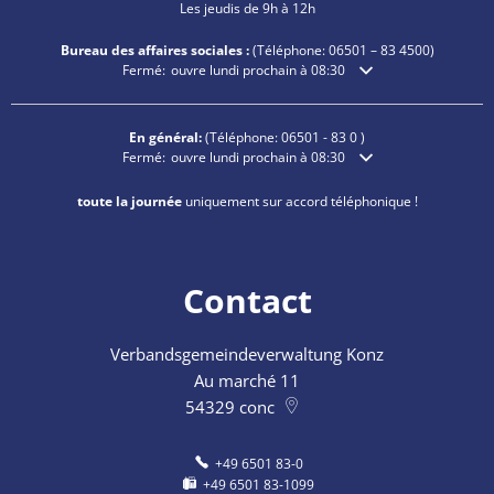
Les jeudis de 9h à 12h
Bureau des affaires sociales :
(Téléphone:
06501 – 83
4500)
Cliquez pour masquer les heures d'ouverture ou de fermetu
Fermé:
ouvre lundi prochain à 08:30
En général:
(Téléphone:
06501 - 83 0
)
Cliquez pour masquer les heures d'ouverture ou de fermetu
Fermé:
ouvre lundi prochain à 08:30
toute la journée
uniquement sur accord téléphonique !
Contact
Verbandsgemeindeverwaltung Konz
Au marché 11
54329
conc
+49 6501 83-0
+49 6501 83-1099