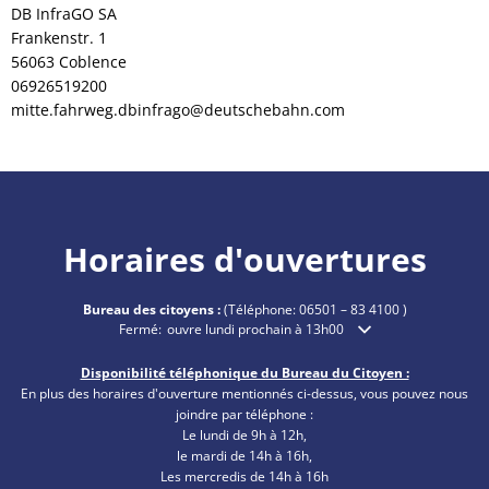
DB InfraGO SA
Frankenstr. 1
56063 Coblence
06926519200
mitte.fahrweg.dbinfrago@deutschebahn.com
Horaires d'ouvertures
Bureau des citoyens :
(Téléphone:
06501 – 83 4100
)
Cliquez pour masquer les heures d'ouverture ou de fermetu
Fermé:
ouvre lundi prochain à 13h00
Disponibilité téléphonique du Bureau du Citoyen :
En plus des horaires d'ouverture mentionnés ci-dessus, vous pouvez nous
joindre par téléphone :
Le lundi de 9h à 12h,
le mardi de 14h à 16h,
Les mercredis de 14h à 16h