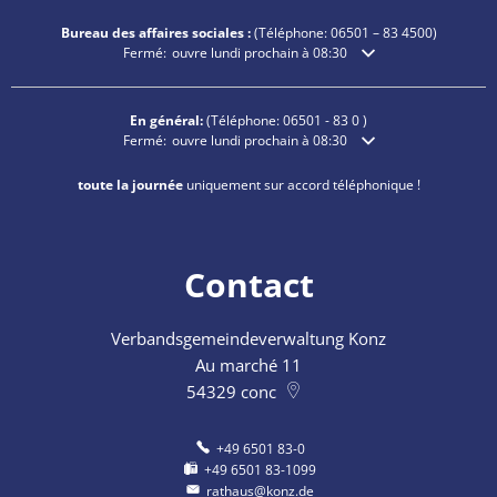
Bureau des affaires sociales :
(Téléphone:
06501 – 83
4500)
Cliquez pour masquer les heures d'ouverture ou de fermetu
Fermé:
ouvre lundi prochain à 08:30
En général:
(Téléphone:
06501 - 83 0
)
Cliquez pour masquer les heures d'ouverture ou de fermetu
Fermé:
ouvre lundi prochain à 08:30
toute la journée
uniquement sur accord téléphonique !
Contact
Verbandsgemeindeverwaltung Konz
Au marché 11
54329
conc
+49 6501 83-0
+49 6501 83-1099
rathaus@konz.de