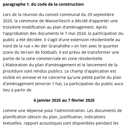
étage
paragraphe 1, du code de la construction
supérieur
Lors de la réunion du conseil communal du 29 septembre
2020, la commune de Wasserliesch a décidé d'apporter une
Wasserliesch,
troisième modification au plan d'aménagement. Après
sous-
l'approbation des documents le 7 mai 2024, la participation du
public a été décidée. Il s'agit d'une extension résidentielle au
zone
nord de la rue « An der Granahöhe » en lien avec le quartier
«Zone
(zone du terrain de football). Il est prévu de transformer une
partie de la zone commerciale en zone résidentielle.
industrielle
L'élaboration du plan d'aménagement et le lancement de la
et
procédure sont rendus publics. Le champ d'application est
visible en annexe et ne concerne qu'une petite partie du plan
commerciale
d'aménagement (environ 1 ha). La participation du public aura
lieu à partir de
Granahöhe»
6 janvier 2025 au 7 février 2025
comme une dépense pour l'administration. Les documents de
planification (dessin du plan, justification, indications
textuelles, rapport acoustique) sont disponibles pendant les