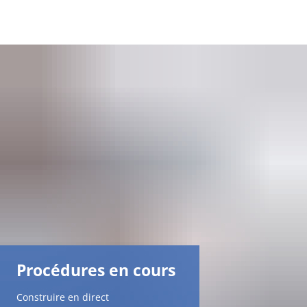
DE
AR
EN
NL
FR
TR
Procédures en cours
UK
Construire en direct