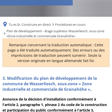
RU
Tu es là:
Construire en direct
Procédures en cours
Plan de développement - étage supérieur Wasserliesch, sous-zone
«Zone industrielle et commerciale Granahöhe»
Remarque concernant la traduction automatique : Cette
page a été traduite automatiquement. Des erreurs ou des
imprécisions de traduction peuvent survenir. Seule la
version originale en langue allemande fait foi.
Plan
3. Modification du plan de développement de la
commune de Wasserliesch, sous-zone « Zone
de
industrielle et commerciale de Granahöhe »,
développement
Annonce de la décision d'installation conformément à
-
l'article 2, paragraphe 1, phrase 2 du code de la construction
et participation du public conformément à l'article 3,