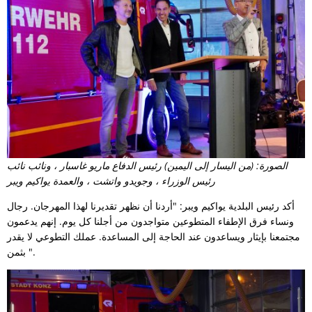
الصورة: (من اليسار إلى اليمين) رئيس الدفاع ماريو غاسبار ، ونائب نائب
رئيس الوزراء ، وجويدو واتشت ، والعمدة يواكيم ويبر
أكد رئيس البلدية يواكيم ويبر: "أردنا أن نظهر تقديرنا لهذا المهرجان. رجال
ونساء فرق الإطفاء المتطوعين متواجدون من أجلنا كل يوم. إنهم يدعمون
مجتمعنا بإيثار ويساعدون عند الحاجة إلى المساعدة. عملك التطوعي لا يقدر
بثمن ".