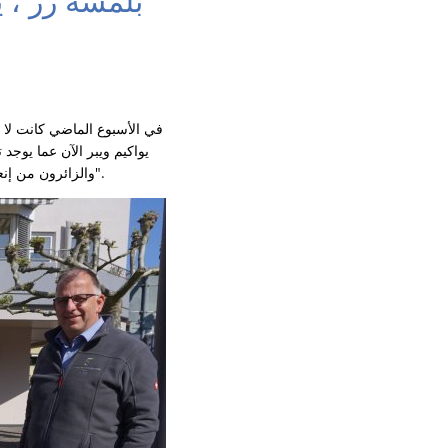
في الأسبوع الماضي كانت لا 
يواكيم ويبر الآن عما يوجد
والزائرون من إنعاش أنفسهم هنا مجانًا في الأشهر الأكثر دفئًا وإما ملء زجاجة مياه الشرب أو شربها مباشرة من المياه النفاثة".