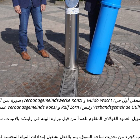
صورة (من اليسار إلى اليمين) أوليف
عمدة المدينة و Verbandsgemeinde Konz) و Ralf Zorn (رئيس Verbandsgemeinde Utilities)
يل العمود الفولاذي المقاوم للصدأ من قبل وزارة البيئة في راينلاند بالاتينات. ستتولى شركة ا
ب كجزء من تحديث ساحة السوق. يتم بالفعل تشغيل إمدادات المياه المحسنة ل