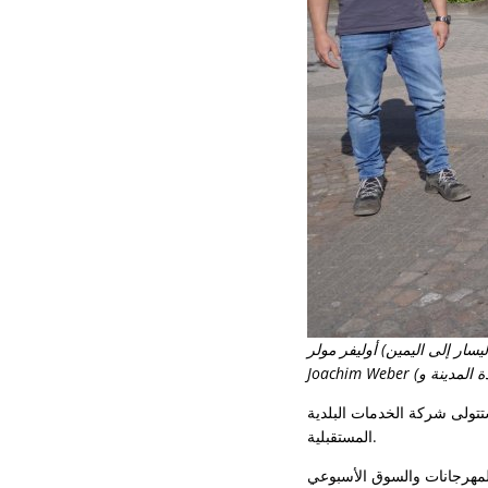
ر مولر (Verbandgemeindewerke Konz) و Guido Wacht (عضو مجلس محلي أول في VG Konz) و
لخدمات البلدية Konz أعمال الصيانة
المستقبلية.
لمهرجانات والسوق الأسبوعي