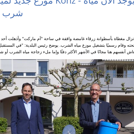
موزع جديد لمياه الشرب في Konz 
شرب مج
تزال مغطاة بأسطوانة زرقاء غامضة واقفة في ساحة "آم ماركت" وأذهلت أحد ال
 تحته وقام رسميًا بتشغيل موزع مياه الشرب. يوضح رئيس البلدية: "في المستقب