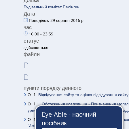
дошка
Будівельний комітет Пелінген
Дата
Понеділок, 29 серпня 2016 р
час
16:00 - 23:59
статус
здійснюється
файли
пункти порядку денного
О
1
Відвідування сайту та оцінка відвідування сайту
О
1.1
Обстеження кладовища - Призначення могильн
урнового могильного поля - Проектні заходи на клад
О
1.2
Відвідування можливого місця розміщення конт
“Antoniuszwerge”