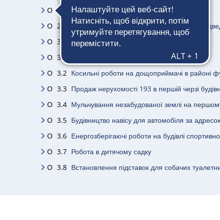
О
1.3
Виїзд на гірську дорогу «урагани»
О
2
Інформація про оновлення концепції водовідве
О
3
Звіти та інше
О
3.1
Догляд за рослинами вздовж B 268
О
3.2
Косильні роботи на дощоприймачі в районі ф
О
3.3
Продаж нерухомості 193 в першій черзі будів
О
3.4
Мульчування незабудованої землі на першому
О
3.5
Будівництво навісу для автомобіля за адресою
О
3.6
Енергозберігаючі роботи на будівлі спортивн
О
3.7
Робота в дитячому садку
О
3.8
Встановлення підставок для собачих туалетн