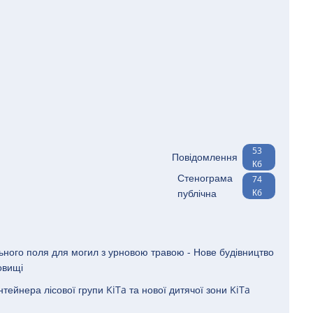
53
Повідомлення
Кб
Стенограма
74
публічна
Кб
ого поля для могил з урновою травою - Нове будівництво
овищі
ейнера лісової групи KiTa та нової дитячої зони KiTa