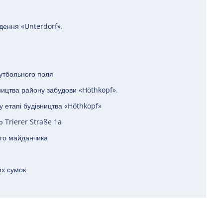
дення «Unterdorf».
утбольного поля
ництва району забудови «Höthkopf».
 етапі будівництва «Höthkopf»
 Trierer Straße 1a
ого майданчика
их сумок