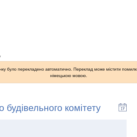
Facebook
у
ку було перекладено автоматично. Переклад може містити помилки
німецькою мовою.
о будівельного комітету