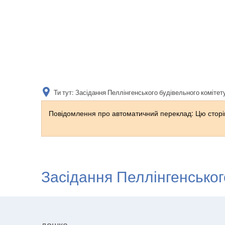
Ти тут:
Засідання Пеллінгенського будівельного комітет
Повідомлення про автоматичний переклад: Цю сторін
Засідання Пеллінгенськог