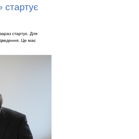
 стартує
араз стартує. Для
ідведення. Це має