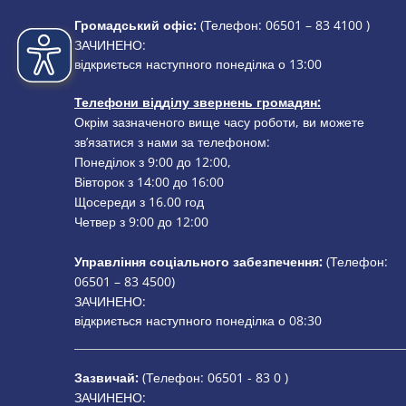
Громадський офіс:
(Телефон:
06501 – 83 4100
)
Натисніть, щоб приховати додатковий час відкриття або
ЗАЧИНЕНО:
відкриється наступного понеділка о 13:00
Телефони відділу звернень громадян:
Окрім зазначеного вище часу роботи, ви можете
зв’язатися з нами за телефоном:
Понеділок з 9:00 до 12:00,
Вівторок з 14:00 до 16:00
Щосереди з 16.00 год
Четвер з 9:00 до 12:00
Управління соціального забезпечення:
(Телефон:
06501 – 83
4500)
Натисніть, щоб приховати додатковий час відкриття або
ЗАЧИНЕНО:
відкриється наступного понеділка о 08:30
Зазвичай:
(Телефон:
06501 - 83 0
)
Натисніть, щоб приховати додатковий час відкриття або
ЗАЧИНЕНО: