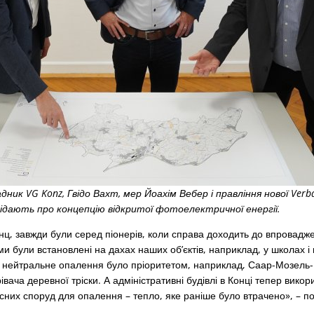
адник VG Konz, Гвідо Вахт, мер Йоахім Вебер і правління нової Ver
відають про концепцію відкритої фотоелектричної енергії.
онц, завжди були серед піонерів, коли справа доходить до впровадж
и були встановлені на дахах наших об’єктів, наприклад, у школах і
но нейтральне опалення було пріоритетом, наприклад, Саар-Мозель
івача деревної тріски. А адміністративні будівлі в Конці тепер викор
сних споруд для опалення – тепло, яке раніше було втрачено», – 