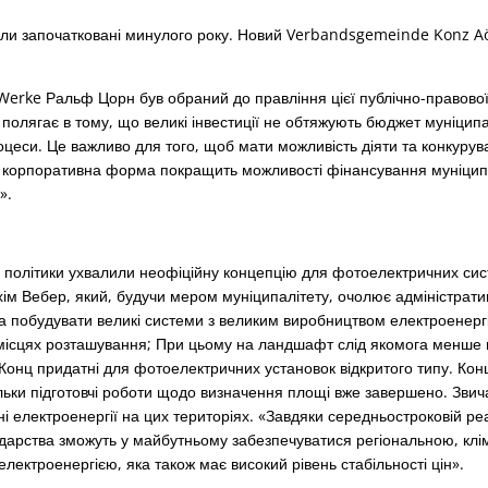
ули започатковані минулого року. Новий Verbandsgemeinde Konz A
erke Ральф Цорн був обраний до правління цієї публічно-правової у
олягає в тому, що великі інвестиції не обтяжують бюджет муніципа
оцеси. Це важливо для того, щоб мати можливість діяти та конкуру
на корпоративна форма покращить можливості фінансування муніцип
».
 політики ухвалили неофіційну концепцію для фотоелектричних сис
ім Вебер, який, будучи мером муніципалітету, очолює адміністрати
на побудувати великі системи з великим виробництвом електроенергі
місцях розташування; При цьому на ландшафт слід якомога менше 
і Конц придатні для фотоелектричних установок відкритого типу. Ко
кільки підготовчі роботи щодо визначення площі вже завершено. Зви
і електроенергії на цих територіях. «Завдяки середньостроковій реа
дарства зможуть у майбутньому забезпечуватися регіональною, кл
ектроенергією, яка також має високий рівень стабільності цін».