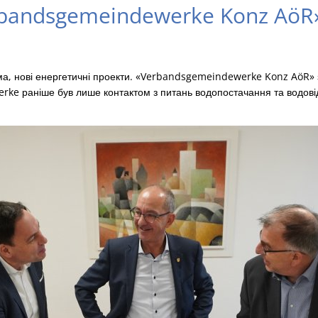
bandsgemeindewerke Konz AöR»
, нові енергетичні проекти. «Verbandsgemeindewerke Konz AöR» з
rke раніше був лише контактом з питань водопостачання та водов