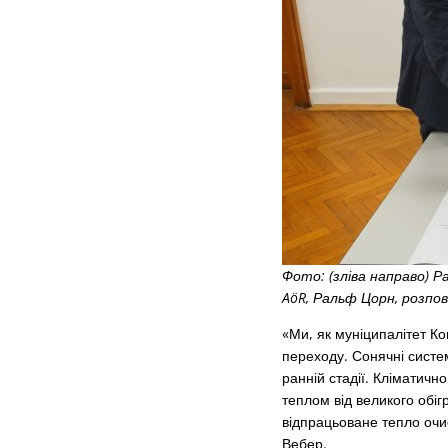
Фото: (зліва направо) Р
AöR, Ральф Цорн, розпо
«Ми, як муніципалітет К
переходу. Сонячні систем
ранній стадії. Кліматич
теплом від великого обігр
відпрацьоване тепло очи
Вебер.