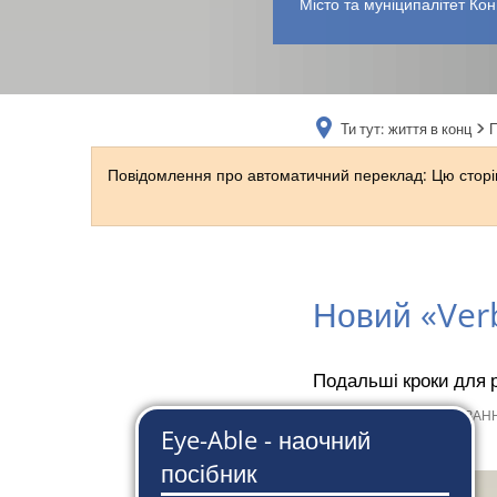
Місто та муніципалітет Кон
Ти тут:
життя в конц
Повідомлення про автоматичний переклад: Цю сторін
Новий «Ver
Подальші кроки для р
7 лютого 2024 р
від
СЮЗАНН