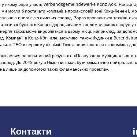
т, у якому бере участь Verbandsgemeindewerke Konz AöR. Ральф 
 ми могли б постачати компанії в промисловій зоні Конц-Кенен і, м
ральною енергією з очисних споруд. Зараз проводиться техніко-еко
тративні будівлі в Конці відпрацьованим теплом очисних споруд у г
нергія також може вироблятися в цьому місці, наприклад, за допом
вод. Компанії в Konz-Kön, але, можливо, також будинки в Berendsbo
ультат ТЕО в першому півріччі. Також перевіряється економічна доці
одівається на позитивний результат. «Планування муніципального 
вперед. До 2045 року в Німеччині має бути кліматично нейтральне 
на лише за допомогою таких флагманських проектів».
Контакти