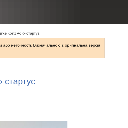
RU
rke Konz AöR» стартує
 або неточності. Визначальною є оригінальна версія
 стартує