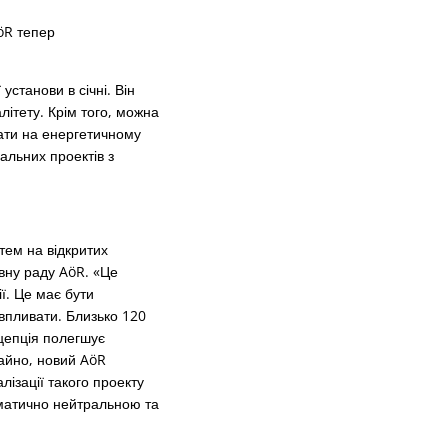
öR тепер
станови в січні. Він
літету. Крім того, можна
вати на енергетичному
альних проектів з
тем на відкритих
вну раду AöR. «Це
ї. Це має бути
впливати. Близько 120
нцепція полегшує
чайно, новий AöR
лізації такого проекту
іматично нейтральною та