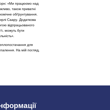
Цорн: «Ми працюємо над
ожливо, також приватні
номічне обґрунтування.
ирлі Саару. Додаткова
огою відпрацьованого
rn, можуть бути
льність».
теплопостачання для
опалення. На мій погляд,
інформації