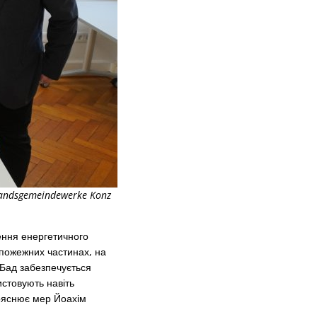
bandsgemeindewerke Konz
ення енергетичного
 пожежних частинах, на
-Бад забезпечується
истовують навіть
пояснює мер Йоахім