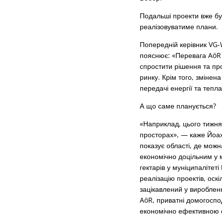
Подальші проекти вже б
реалізовуватиме плани.
Попередній керівник VG-W
пояснює: «Перевага AöR п
спростити рішення та пр
ринку. Крім того, зміне
передачі енергії та тепла
А що саме планується?
«Наприклад, цього тижня
просторах», — каже Йоах
показує області, де мож
економічно доцільним у 
гектарів у муніципалітет
реалізацію проектів, ос
зацікавлений у виробленн
AöR, приватні домогоспо
економічно ефективною ел