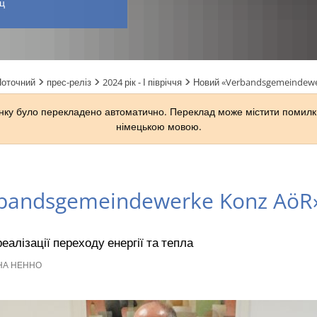
ц
Поточний
прес-реліз
2024 рік - І півріччя
Новий «Verbandsgemeindewe
ку було перекладено автоматично. Переклад може містити помилки
німецькою мовою.
bandsgemeindewerke Konz AöR»
еалізації переходу енергії та тепла
А НЕННО